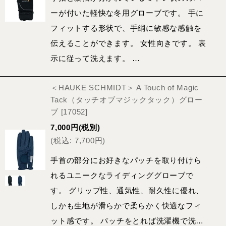
ーが付いた軽快な冬用グローブです。 手に
フィットする形状で、手綱に敏感な感触を
伝えることができます。 女性向きです。 表
示に従って洗えます。 …
＜HAUKE SCHMIDT＞ A Touch of Magic
Tack（タッチオブマジックタック）グロー
ブ
[
17052
]
7,000
円
(税別)
(
税込
:
7,700
円
)
手首の部分にお好きなパッチを取り付けら
れるユニークなライディンググローブで
す。 グリップ性、通気性、耐久性に優れ、
しかも生地が滑らかで柔らかく快適なフィ
ット感です。 パッチをとれば洗濯機で洗…