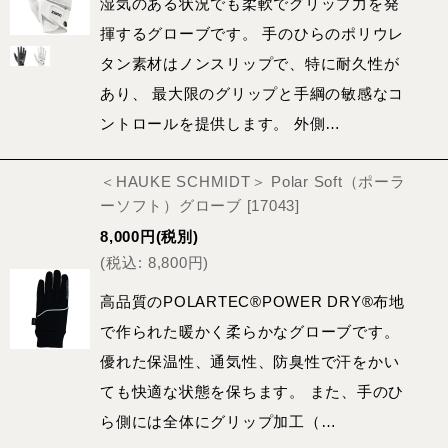
湿気のある状況でも柔軟でグリップ力を発
揮するグローブです。 手のひらのポリウレ
タン素材はノンスリップで、特に耐久性が
あり、 最大限のグリップと手綱の敏感なコ
ントロールを提供します。 外側…
＜HAUKE SCHMIDT＞ Polar Soft（ポーラ
ーソフト）グローブ
[
17043
]
8,000
円
(税別)
(
税込
:
8,800
円
)
高品質のPOLARTEC®POWER DRY®布地
で作られた暖かく柔らかなグローブです。
優れた保温性、通気性、防臭性で汗をかい
ても快適な状態を保ちます。 また、手のひ
ら側には全体にグリップ加工（…