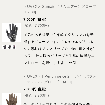
＜UVEX＞ Sumair （サムエアー）グローブ
[
16630
]
7,000
円
(税別)
(
税込
:
7,700
円
)
湿気のある状況でも柔軟でグリップ力を発
揮するグローブです。 手のひらのポリウレ
タン素材はノンスリップで、特に耐久性が
あり、 最大限のグリップと手綱の敏感なコ
ントロールを提供します。 外側…
＜UVEX＞ I Performance 2 （アイ パフォ
ーマンス2）グローブ
[
16611
]
7,000
円
(税別)
(
税込
:
7,700
円
)
最大のグリップを持つこの高弾性ライディ