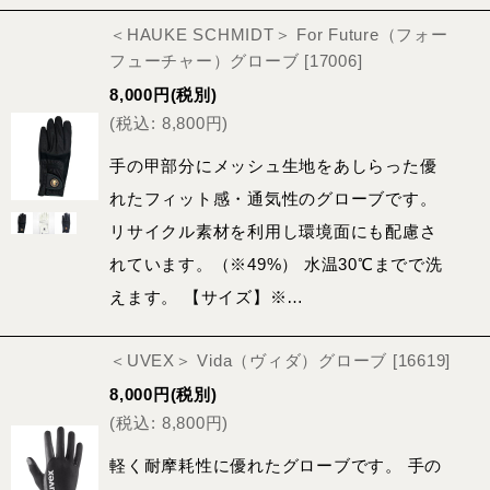
＜HAUKE SCHMIDT＞ For Future（フォー
フューチャー）グローブ
[
17006
]
8,000
円
(税別)
(
税込
:
8,800
円
)
手の甲部分にメッシュ生地をあしらった優
れたフィット感・通気性のグローブです。
リサイクル素材を利用し環境面にも配慮さ
れています。（※49%） 水温30℃までで洗
えます。 【サイズ】※…
＜UVEX＞ Vida（ヴィダ）グローブ
[
16619
]
8,000
円
(税別)
(
税込
:
8,800
円
)
軽く耐摩耗性に優れたグローブです。 手の