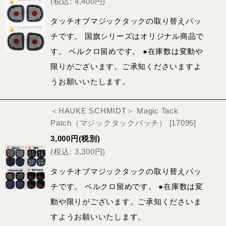
(
税込
:
4,400
円
)
タッチオブマジックタックの取り替えパッ
チです。 国旗シリーズはオリジナル商品で
す。 ベルクロ留めです。 ●在庫数は変動や
限りがございます。ご承知くださいますよ
うお願いいたします。
＜HAUKE SCHMIDT＞ Magic Tack
Patch（マジックタックパッチ）
[
17095
]
3,000
円
(税別)
(
税込
:
3,300
円
)
タッチオブマジックタックの取り替えパッ
チです。 ベルクロ留めです。 ●在庫数は変
動や限りがございます。ご承知くださいま
すようお願いいたします。