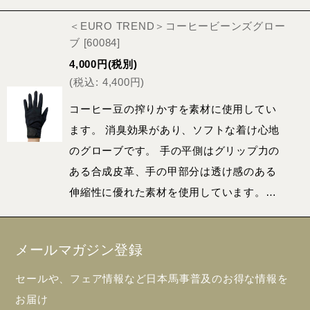
＜EURO TREND＞コーヒービーンズグロー
ブ
[
60084
]
4,000
円
(税別)
(
税込
:
4,400
円
)
コーヒー豆の搾りかすを素材に使用してい
ます。 消臭効果があり、ソフトな着け心地
のグローブです。 手の平側はグリップ力の
ある合成皮革、手の甲部分は透け感のある
伸縮性に優れた素材を使用しています。…
メールマガジン登録
セールや、フェア情報など日本馬事普及のお得な情報を
お届け