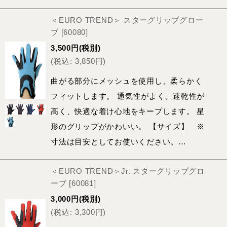
＜EURO TREND＞ スターグリップグロー
ブ
[
60080
]
3,500
円
(税別)
(
税込
:
3,850
円
)
曲がる部分にメッシュを使用し、柔らかく
フィットします。 通気性がよく、速乾性が
高く、快適な着け心地をキープします。 星
形のグリップがかわいい。 【サイズ】 ※
寸法は目安としてお使いください。…
＜EURO TREND＞Jr. スターグリップグロ
ーブ
[
60081
]
3,000
円
(税別)
(
税込
:
3,300
円
)