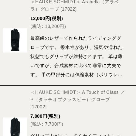
＜HAUKE SCHMIDT＞ Arabella（アラベ
ラ）グローブ
[
17022
]
12,000
円
(税別)
(
税込
:
13,200
円
)
最高級のレザーで作られたライディンググ
ローブです。 撥水性があり、湿気や濡れた
状態でもグリップが維持されます。 革は薄
いですが、合成素材に比べて非常に丈夫で
す。 手の甲部分には伸縮素材（ポリウレ…
＜HAUKE SCHMIDT＞ A Touch of Class ／
P（タッチオブクラスピー）グローブ
[
17002
]
7,000
円
(税別)
(
税込
:
7,700
円
)
グリップ力があり、柔らかくフィットしま