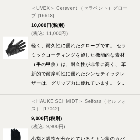
＜UVEX＞ Ceravent （セラベント）グロー
ブ
[
16618
]
10,000
円
(税別)
(
税込
:
11,000
円
)
軽く、耐久性に優れたグローブです。 セラ
ミックコーティングを施した機能的な素材
（手の甲側）は、耐久性が非常に高く、 革
新的で耐摩耗性に優れたシンセティックレ
ザーは、グリップ力に優れています。 タ…
＜HAUKE SCHMIDT＞ Selfoss（セルフォ
ス）
[
17042
]
9,000
円
(税別)
(
税込
:
9,900
円
)
小指と親指が分かれているミトン状のカバ