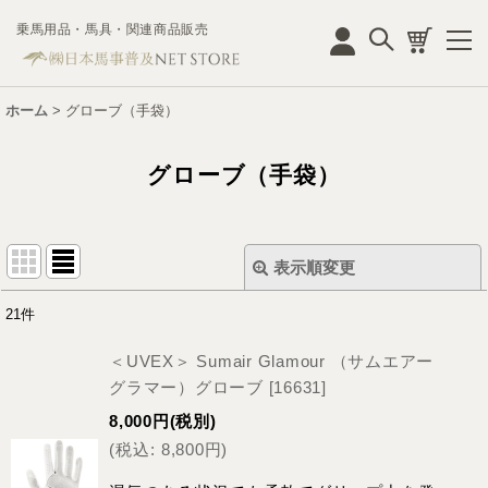
乗馬用品・馬具・関連商品販売
ログイン
ホーム
>
グローブ（手袋）
グローブ（手袋）
表示順変更
閉じる
21
件
表示数
:
＜UVEX＞ Sumair Glamour （サムエアー
並び順
:
グラマー）グローブ
[
16631
]
8,000
円
(税別)
絞り込む
(
税込
:
8,800
円
)