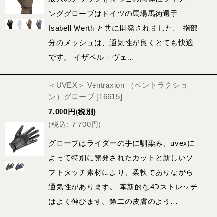
ンググローブはドイツの馬場馬術選手
Isabell Werth と共に開発されました。 指部
分のメッシュは、通気性が良くとても快適
です。 イザベル・ヴェ…
＜UVEX＞ Ventraxion （ベントラクショ
ン）グローブ
[
16615
]
7,000
円
(税別)
(
税込
:
7,700
円
)
グローブはライダーの手に馴染み、uvexに
よって特別に開発されたカットと新しいソ
フトタッチ素材により、柔軟でありながら
通気性があります。 革新的な4Dストレッチ
はよく伸びます。第二の皮膚のよう…