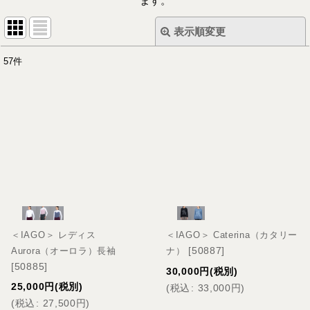
ます。
表示順変更
閉じる
57
件
表示数
:
並び順
:
絞り込む
＜IAGO＞ レディス
＜IAGO＞ Caterina（カタリー
[
50887
]
Aurora（オーロラ）長袖
ナ）
[
50885
]
30,000
円
(税別)
25,000
円
(税別)
(
税込
:
33,000
円
)
(
税込
:
27,500
円
)