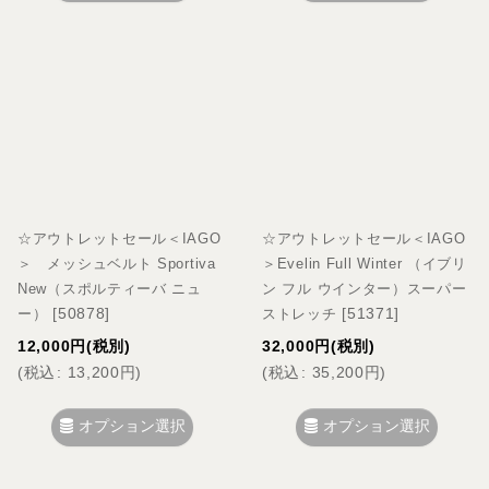
☆アウトレットセール＜IAGO
☆アウトレットセール＜IAGO
＞ メッシュベルト Sportiva
＞Evelin Full Winter （イブリ
New（スポルティーバ ニュ
ン フル ウインター）スーパー
[
50878
]
[
51371
]
ー）
ストレッチ
12,000
円
(税別)
32,000
円
(税別)
(
税込
:
13,200
円
)
(
税込
:
35,200
円
)
オプション選択
オプション選択