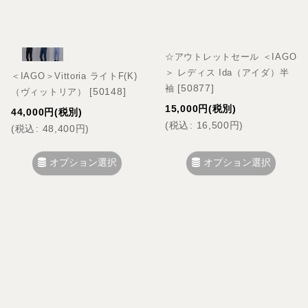
☆アウトレットセール ＜IAGO
＞ レディス Ida（アイダ）半
＜IAGO＞Vittoria ライトF(K)
[
50877
]
袖
[
50148
]
（ヴィットリア）
15,000
円
(税別)
44,000
円
(税別)
(
税込
:
16,500
円
)
(
税込
:
48,400
円
)
オプション選択
オプション選択