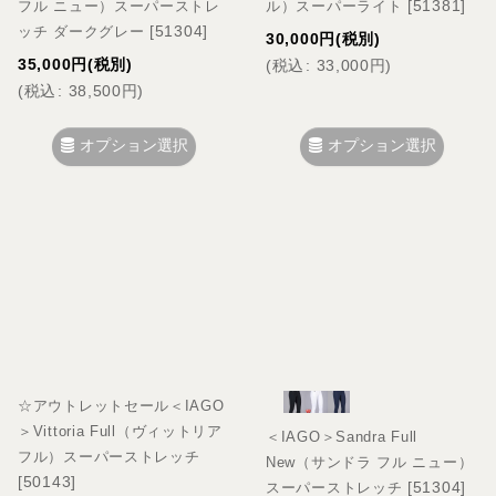
[
51381
]
フル ニュー）スーパーストレ
ル）スーパーライト
[
51304
]
ッチ ダークグレー
30,000
円
(税別)
35,000
円
(税別)
(
税込
:
33,000
円
)
(
税込
:
38,500
円
)
オプション選択
オプション選択
☆アウトレットセール＜IAGO
＞Vittoria Full（ヴィットリア
＜IAGO＞Sandra Full
フル）スーパーストレッチ
New（サンドラ フル ニュー）
[
50143
]
[
51304
]
スーパーストレッチ