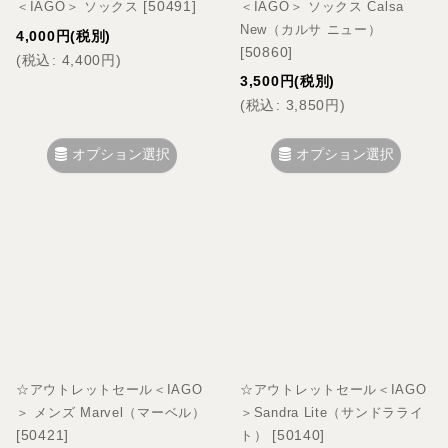
[
50491
]
＜IAGO＞ ソックス
＜IAGO＞ ソックス Calsa
New（カルサ ニュー）
4,000
円
(税別)
[
50860
]
(
税込
:
4,400
円
)
3,500
円
(税別)
(
税込
:
3,850
円
)
オプション選択
オプション選択
☆アウトレットセール＜IAGO
☆アウトレットセール＜IAGO
＞ メンズ Marvel（マーベル）
＞Sandra Lite（サンドラライ
[
50421
]
[
50140
]
ト）