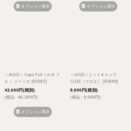
オプション選択
オプション選択
＜IAGO＞ Capo Full（カポ フ
＜IAGO＞ニットキャップ
[
50082
]
[
50888
]
ル ）ジーンズ
CLOE（クロエ）
42,000
円
(税別)
9,000
円
(税別)
(
税込
:
46,200
円
)
(
税込
:
9,900
円
)
オプション選択