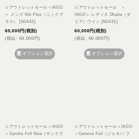
☆アウトレットセール＜IAGO
☆アウトレットセール ＜
＞ メンズ Nik Plus（ニックプ
IAGO＞ レディス Dhalia（ダ
[
50442
]
[
50431
]
ラス）
リア）ワイン
60,000
円
(税別)
60,000
円
(税別)
(
税込
:
66,000
円
)
(
税込
:
66,000
円
)
オプション選択
オプション選択
☆アウトレットセール＜IAGO
☆アウトレットセール＜IAGO
＞Sandra Full New（サンドラ
＞Geneva Full（ジェネバ フ