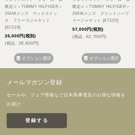
限定☆＜TOMMY HILFIGER＞
限定☆＜TOMMY HILFIGER＞
25AWメンズ ウッドストッ
25AWメンズ クリントンパフ
[
67233
]
ク フリースジャケット
ァージャケット
[
67229
]
57,000
円
(税別)
26,000
円
(税別)
(
税込
:
62,700
円
)
(
税込
:
28,600
円
)
オプション選択
オプション選択
メールマガジン登録
セールや、フェア情報など日本馬事普及のお得な情報を
お届け
登録する