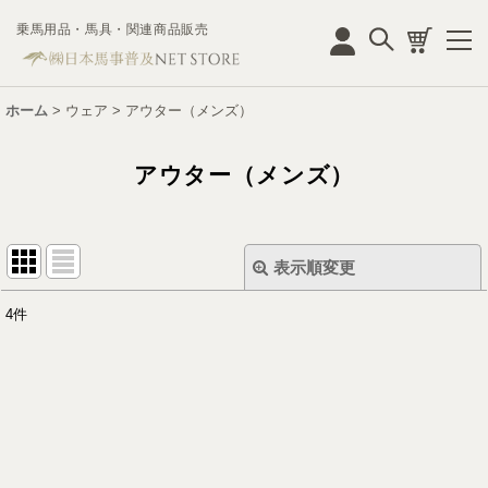
乗馬用品・馬具・関連商品販売
ログイン
ホーム
>
ウェア
>
アウター（メンズ）
アウター（メンズ）
表示順変更
閉じる
4
件
表示数
:
並び順
:
絞り込む