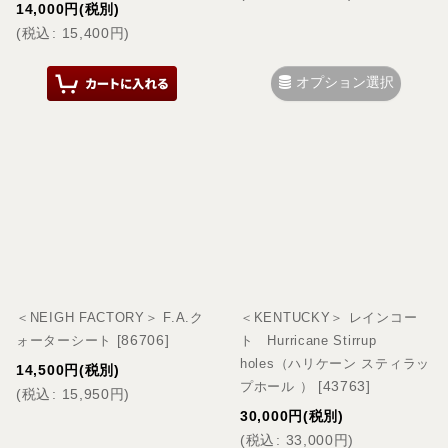
14,000
円
(税別)
(
税込
:
15,400
円
)
オプション選択
＜NEIGH FACTORY＞ F.A.ク
＜KENTUCKY＞ レインコー
[
86706
]
ォーターシート
ト Hurricane Stirrup
holes（ハリケーン スティラッ
14,500
円
(税別)
[
43763
]
プホール ）
(
税込
:
15,950
円
)
30,000
円
(税別)
(
税込
:
33,000
円
)