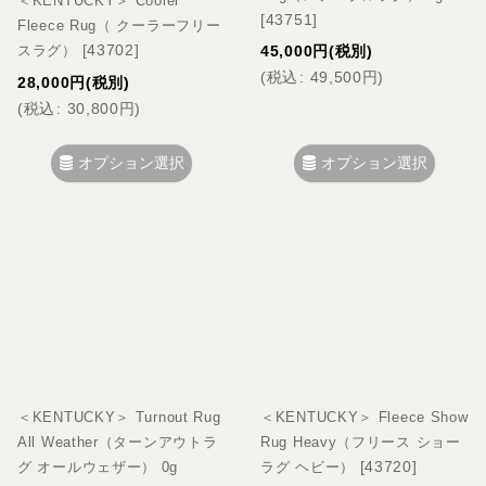
＜KENTUCKY＞ Cooler
[
43751
]
Fleece Rug（ クーラーフリー
[
43702
]
45,000
円
(税別)
スラグ）
(
税込
:
49,500
円
)
28,000
円
(税別)
(
税込
:
30,800
円
)
オプション選択
オプション選択
＜KENTUCKY＞ Turnout Rug
＜KENTUCKY＞ Fleece Show
All Weather（ターンアウトラ
Rug Heavy（フリース ショー
[
43720
]
グ オールウェザー） 0g
ラグ ヘビー）