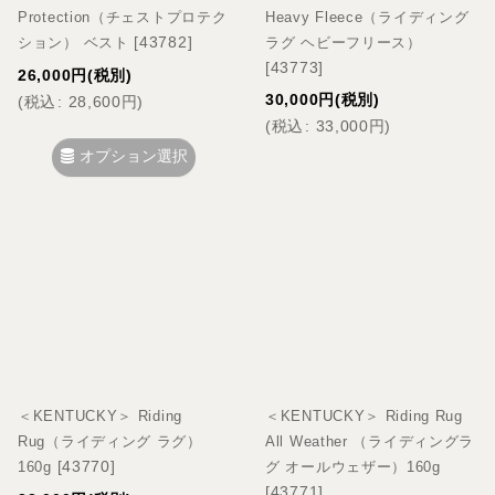
Protection（チェストプロテク
Heavy Fleece（ライディング
[
43782
]
ション） ベスト
ラグ ヘビーフリース）
[
43773
]
26,000
円
(税別)
30,000
円
(税別)
(
税込
:
28,600
円
)
(
税込
:
33,000
円
)
オプション選択
＜KENTUCKY＞ Riding
＜KENTUCKY＞ Riding Rug
Rug（ライディング ラグ）
All Weather （ライディングラ
[
43770
]
160g
グ オールウェザー）160g
[
43771
]