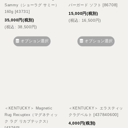
[
86708
]
Sammy（ショーラグ サミー）
パーガード ソフト
[
43731
]
160g
15,000
円
(税別)
35,000
円
(税別)
(
税込
:
16,500
円
)
(
税込
:
38,500
円
)
オプション選択
オプション選択
＜KENTUCKY＞ Magnetic
＜KENTUCKY＞ エラスティッ
[
437840600
]
Rug Recuptex（マグネティッ
クラグベルト
ク ラグ リカプテックス）
4,000
円
(税別)
[
43760
]