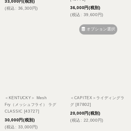
33,000
円
(税別)
36,000
円
(税別)
(
税込
:
36,300
円
)
(
税込
:
39,600
円
)
オプション選択
＜KENTUCKY＞ Mesh
＜CAPITEX＞ライディングラ
[
87802
]
Fry（メッシュフライ） ラグ
グ
[
43727
]
CLASSIC
20,000
円
(税別)
30,000
円
(税別)
(
税込
:
22,000
円
)
(
税込
:
33,000
円
)