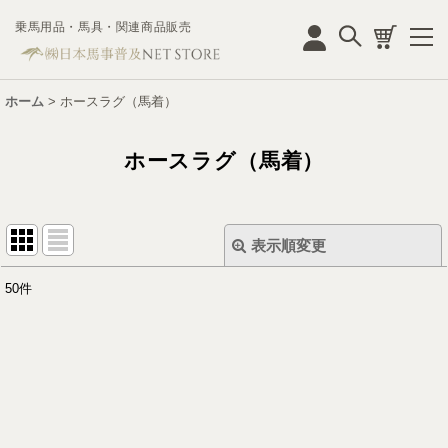
乗馬用品・馬具・関連商品販売
ログイン
ホーム
>
ホースラグ（馬着）
ホースラグ（馬着）
表示順変更
閉じる
50
件
サブカテゴリ
:
表示数
:
並び順
: