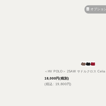
オプショ
＜HV POLO＞ 25AW サドルクロス Cel
18,000
円
(税別)
(
税込
:
19,800
円
)