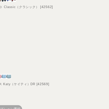
[
42562
]
ト Classic（クラシック）
[
42569
]
ス Katy（ケイティ）DR