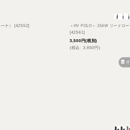
[
42552
]
（ネーナ）
＜HV POLO＞ 25AW リードロー
[
42561
]
3,500
円
(税別)
(
税込
:
3,850
円
)
オ