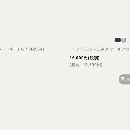
[
42564
]
ggy（ペギー）GP
＜HV POLO＞ 25AW サドルクロ
16,000
円
(税別)
(
税込
:
17,600
円
)
オ