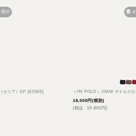
ン選択
オ
[
42565
]
ia（セリア）GP
＜HV POLO＞ 25AW サドルクロ
18,000
円
(税別)
(
税込
:
19,800
円
)