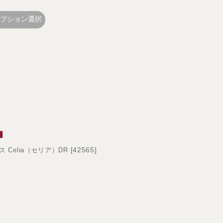
プション選択
[
42565
]
ス Celia（セリア）DR