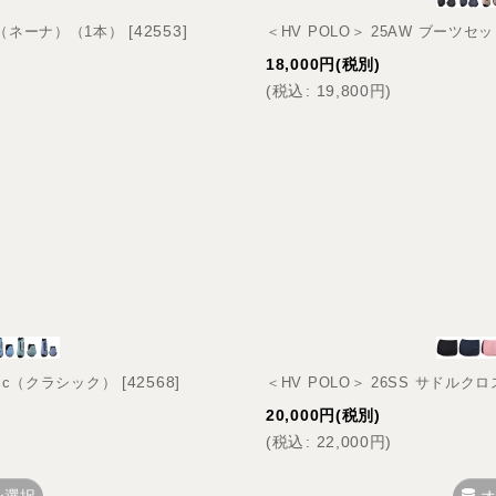
[
42553
]
na（ネーナ）（1本）
＜HV POLO＞ 25AW ブーツセッ
18,000
円
(税別)
(
税込
:
19,800
円
)
[
42568
]
ssic（クラシック）
＜HV POLO＞ 26SS サドルクロ
20,000
円
(税別)
(
税込
:
22,000
円
)