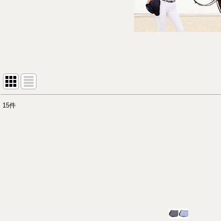
15
件
表示数
:
並び順
: