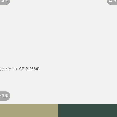
ン選択
オ
[
42569
]
ty（ケイティ）GP
ン選択