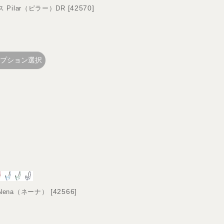
[
42570
]
ス Pilar（ピラー）DR
プション選択
[
42566
]
 Nena（ネーナ）