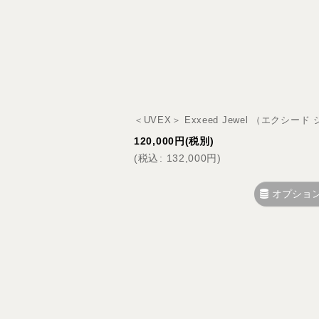
並び順
:
＜UVEX＞ Exxeed Jewel （エクシー
120,000
円
(税別)
(
税込
:
132,000
円
)
オプショ