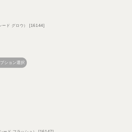
[
16144
]
エクシード グロウ）
プション選択
[
16147
]
（エクシード フラッシュ）