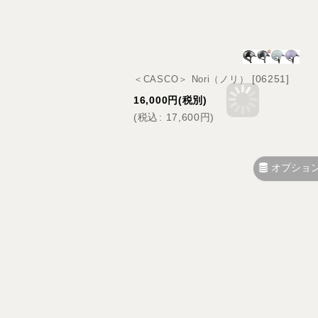
[
06251
]
＜CASCO＞ Nori（ノリ）
16,000
円
(税別)
(
税込
:
17,600
円
)
オプショ