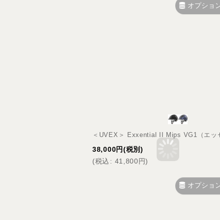
オプショ
＜UVEX＞ Exxential II Mips VG
38,000
円
(税別)
(
税込
:
41,800
円
)
オプショ