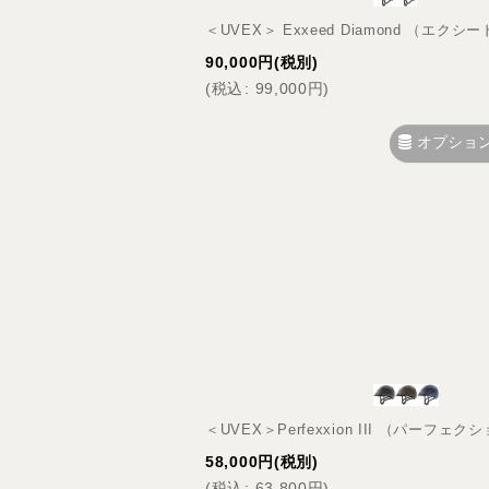
＜UVEX＞ Exxeed Diamond （エク
90,000
円
(税別)
(
税込
:
99,000
円
)
オプショ
＜UVEX＞Perfexxion III （パーフェクシ
58,000
円
(税別)
(
税込
:
63,800
円
)