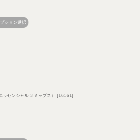
プション選択
[
16161
]
ips （エッセンシャル 3 ミップス）