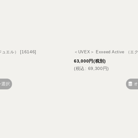
絞り込む
[
16146
]
ド ジュエル）
＜UVEX＞ Exxeed Active
63,000
円
(税別)
(
税込
:
69,300
円
)
ン選択
オ