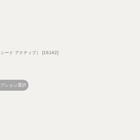
[
16142
]
 （エクシード アクティブ）
プション選択