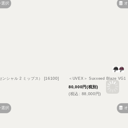
ン選択
オ
[
16100
]
1（エッセンシャル 2 ミップス）
＜UVEX＞ Suxxeed Blaze 
80,000
円
(税別)
(
税込
:
88,000
円
)
ン選択
オ