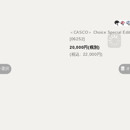
＜CASCO＞ Choice Specia
[
06252
]
20,000
円
(税別)
(
税込
:
22,000
円
)
ン選択
オ