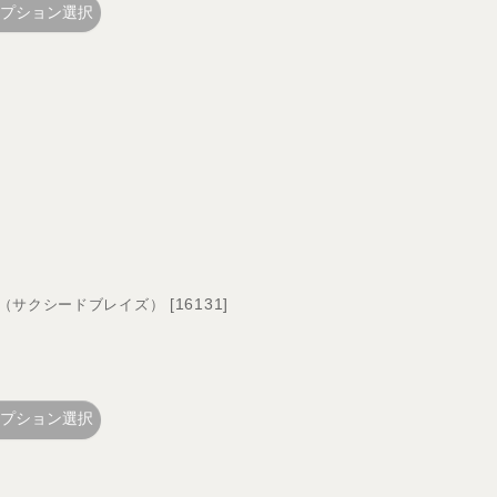
プション選択
[
16131
]
VG1 （サクシードブレイズ）
プション選択