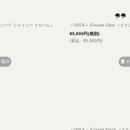
 （エクシード シャイニー クローム）
＜UVEX＞ Exxeed Glow （
85,000
円
(税別)
(
税込
:
93,500
円
)
ン選択
オ
＜UVEX＞ Exxeed Flash 