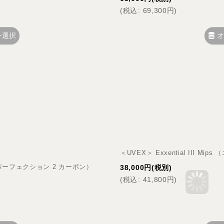
(
税込
:
69,300
円
)
ン選択
オ
＜UVEX＞ Exxential III M
 VG1（パーフェクション 2 カーボン）
38,000
円
(税別)
(
税込
:
41,800
円
)