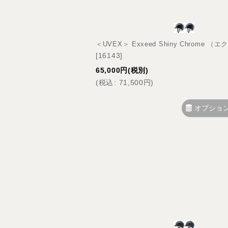
＜UVEX＞ Exxeed Shiny Chrome
[
16143
]
65,000
円
(税別)
(
税込
:
71,500
円
)
オプショ