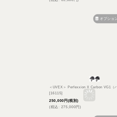
オプショ
＜UVEX＞ Perfexxion II Carbon
[
16115
]
250,000
円
(税別)
(
税込
:
275,000
円
)