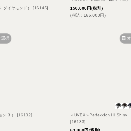
[
16145
]
シード ダイヤモンド）
150,000
円
(税別)
(
税込
:
165,000
円
)
ン選択
オ
[
16132
]
ョン 3 ）
＜UVEX＞Perfexxion III S
[
16133
]
63,000
円
(税別)