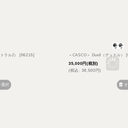
[
06215
]
[
ミストラル2）
＜CASCO＞ Duell（デュエル）
35,000
円
(税別)
(
税込
:
38,500
円
)
ン選択
オ