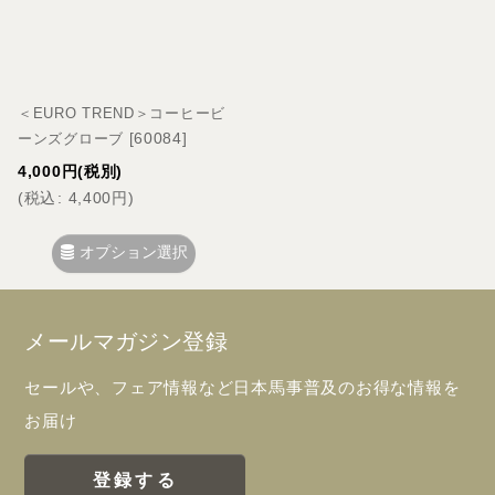
＜EURO TREND＞コーヒービ
[
60084
]
ーンズグローブ
4,000
円
(税別)
(
税込
:
4,400
円
)
オプション選択
メールマガジン登録
セールや、フェア情報など日本馬事普及のお得な情報を
お届け
登録する