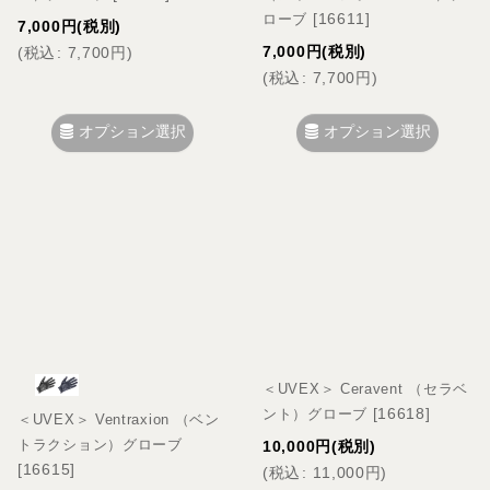
[
16611
]
ローブ
7,000
円
(税別)
7,000
円
(税別)
(
税込
:
7,700
円
)
(
税込
:
7,700
円
)
オプション選択
オプション選択
＜UVEX＞ Ceravent （セラベ
[
16618
]
ント）グローブ
＜UVEX＞ Ventraxion （ベン
トラクション）グローブ
10,000
円
(税別)
[
16615
]
(
税込
:
11,000
円
)