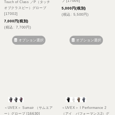
[
17005
]
ブ
Touch of Class ／P（タッチ
オブクラスピー）グローブ
5,000
円
(税別)
[
17002
]
(
税込
:
5,500
円
)
7,000
円
(税別)
(
税込
:
7,700
円
)
オプション選択
オプション選択
＜UVEX＞ Sumair （サムエア
＜UVEX＞ I Performance 2
[
16630
]
ー）グローブ
（アイ パフォーマンス2）グ