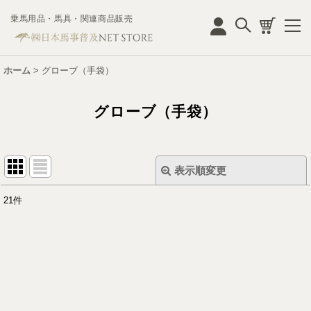
乗馬用品・馬具・関連商品販売
ログイン
ホーム
>
グローブ（手袋）
グローブ（手袋）
表示順変更
閉じる
21
件
表示数
:
並び順
:
絞り込む