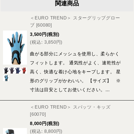
関連商品
＜EURO TREND＞ スターグリップグロー
ブ
[
60080
]
3,500
円
(税別)
(
税込
:
3,850
円
)
曲がる部分にメッシュを使用し、柔らかく
フィットします。 通気性がよく、速乾性が
高く、快適な着け心地をキープします。 星
形のグリップがかわいい。 【サイズ】 ※
寸法は目安としてお使いください。…
＜EURO TREND＞ スパッツ・キッズ
[
60070
]
8,000
円
(税別)
(
税込
:
8,800
円
)