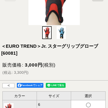
＜EURO TREND＞Jr. スターグリップグローブ
[
60081
]
販売価格
:
3,000
円
(税別)
(
税込
:
3,300
円
)
Facebookでシェア
カラー
サイズ
選択
6