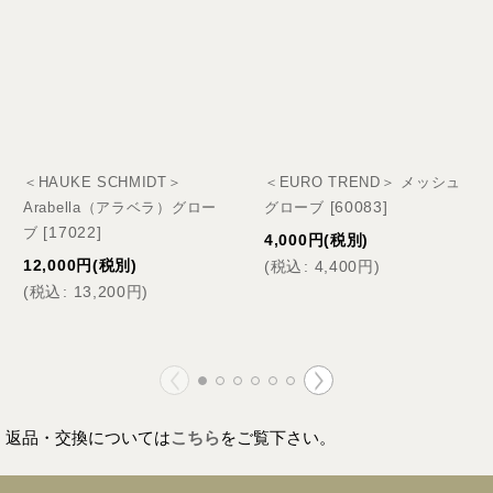
＜HAUKE SCHMIDT＞
＜EURO TREND＞ メッシュ
[
60083
]
Arabella（アラベラ）グロー
グローブ
[
17022
]
ブ
4,000
円
(税別)
12,000
円
(税別)
(
税込
:
4,400
円
)
(
税込
:
13,200
円
)
返品・交換については
こちら
をご覧下さい。