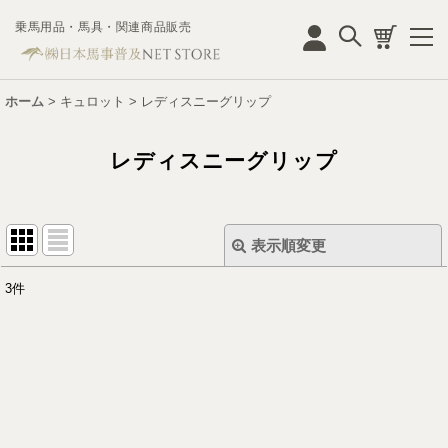
乗馬用品・馬具・関連商品販売
ログイン
ホーム
>
キュロット
>
レディスニーグリップ
レディスニーグリップ
表示順変更
閉じる
3
件
表示数
:
並び順
:
絞り込む