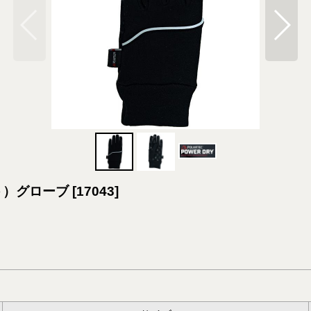
ソフト）グローブ
[
17043
]