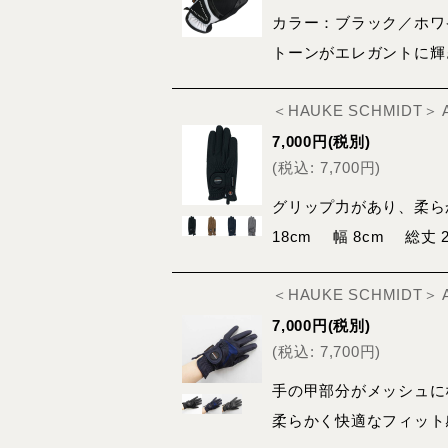
カラー：ブラック／ホワ
トーンがエレガントに輝
＜HAUKE SCHMIDT＞
7,000
円
(税別)
(
税込
:
7,700
円
)
グリップ力があり、柔ら
18cm 幅 8cm 総丈 
＜HAUKE SCHMIDT＞
7,000
円
(税別)
(
税込
:
7,700
円
)
手の甲部分がメッシュに
柔らかく快適なフィット