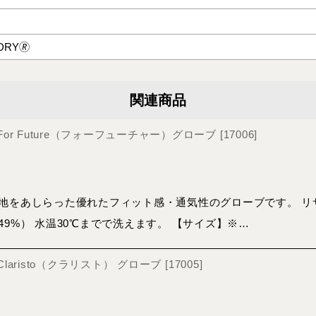
DRY🄬
関連商品
＞ For Future（フォーフューチャー）グローブ
[
17006
]
地をあしらった優れたフィット感・通気性のグローブです。 リ
9%） 水温30℃までで洗えます。 【サイズ】※…
 Claristo（クラリスト） グローブ
[
17005
]