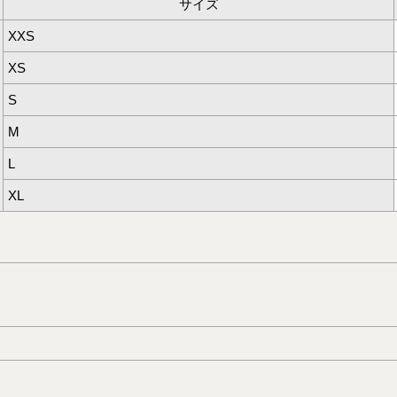
サイズ
XXS
XS
S
M
L
XL