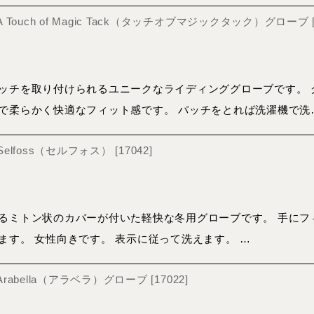
 A Touch of Magic Tack（タッチオブマジックタック）グローブ
ッチを取り付けられるユニークなライディンググローブです。 
で柔らかく快適なフィット感です。 パッチをとれば洗濯機で洗
 Selfoss（セルフォス）
[
17042
]
るミトン状のカバーが付いた軽快な冬用グローブです。 手にフ
ます。 女性向きです。 表示に従って洗えます。 …
 Arabella（アラベラ）グローブ
[
17022
]