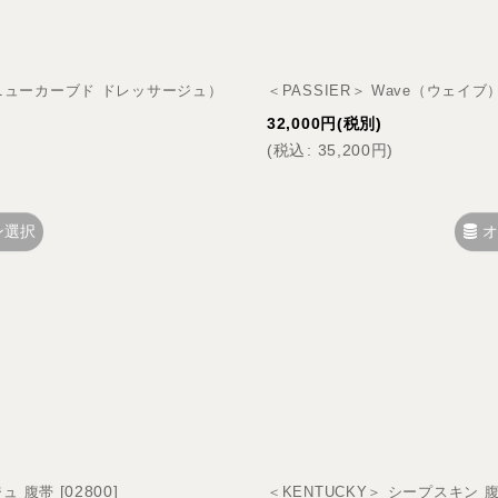
sage（ニューカーブド ドレッサージュ）
＜PASSIER＞ Wave（ウェイブ
32,000
円
(税別)
(
税込
:
35,200
円
)
ン選択
オ
[
02800
]
ジュ 腹帯
＜KENTUCKY＞ シープスキン 