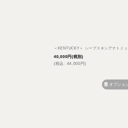
並び順
:
＜KENTUCKY＞ シープスキンアナトミ
40,000
円
(税別)
(
税込
:
44,000
円
)
オプショ