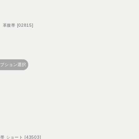
[
02815
]
） 革腹帯
プション選択
[
43503
]
腹帯 ショート