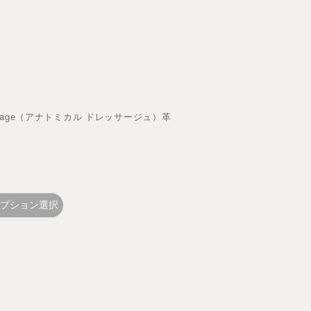
Dressage（アナトミカル ドレッサージュ）革
プション選択