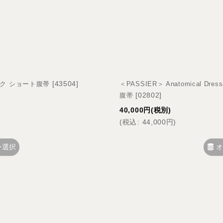
絞り込む
[
43504
]
ック ショート腹帯
＜PASSIER＞ Anatomical 
[
02802
]
腹帯
40,000
円
(税別)
(
税込
:
44,000
円
)
ン選択
オ