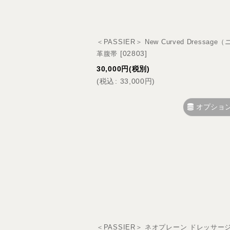
＜PASSIER＞ New Curved Dres
[
02803
]
革腹帯
30,000
円
(税別)
(
税込
:
33,000
円
)
オプショ
＜PASSIER＞ ネオプレーン ドレッサー