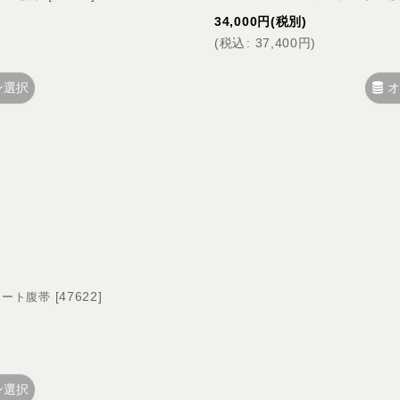
34,000
円
(税別)
(
税込
:
37,400
円
)
ン選択
オ
[
47622
]
ショート腹帯
ン選択