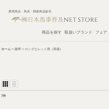
乗馬用品・馬具・関連商品販売
商品を探す
取扱いブランド
フェア
ホーム
>
腹帯
>
ロングビレット用（馬場）
7
件
表示数
: