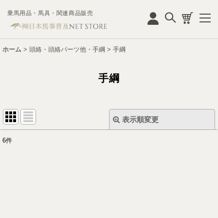
乗馬用品・馬具・関連商品販売
ログイン
ホーム
>
頭絡・頭絡パーツ他・手綱
>
手綱
手綱
表示順変更
閉じる
6
件
表示数
:
並び順
:
絞り込む