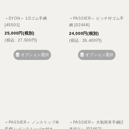
＜DYON＞ 1/2ゴム手綱
＜PASSIER＞ ピッチ付ゴム手
[
45501
]
[
02448
]
綱
25,000
円
(税別)
24,000
円
(税別)
(
税込
:
27,500
円
)
(
税込
:
26,400
円
)
オプション選択
オプション選択
＜PASSIER＞ ノンスリップ布
＜PASSIER＞ 大勒用革手綱(2
[
02462
]
手綱 レインストッパー付き
本組み）