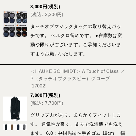
3,000
円
(税別)
(
税込
:
3,300
円
)
タッチオブマジックタックの取り替えパッ
チです。 ベルクロ留めです。 ●在庫数は変
動や限りがございます。ご承知くださいま
すようお願いいたします。
＜HAUKE SCHMIDT＞ A Touch of Class ／
P（タッチオブクラスピー）グローブ
[
17002
]
7,000
円
(税別)
(
税込
:
7,700
円
)
グリップ力があり、柔らかくフィットしま
す。 通気性が良く、丈夫で洗濯機でも洗え
ます。 6.0：中指先端〜手首ゴム 18cm 幅