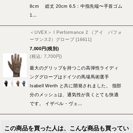
8cm 総丈 20cm 6.5：中指先端〜手首ゴム
1…
＜UVEX＞ I Performance 2 （アイ パフォ
ーマンス2）グローブ
[
16611
]
7,000
円
(税別)
(
税込
:
7,700
円
)
最大のグリップを持つこの高弾性ライディ
ンググローブはドイツの馬場馬術選手
Isabell Werth と共に開発されました。 指部
分のメッシュは、通気性が良くとても快適
です。 イザベル・ヴェ…
この商品を買った人は、こんな商品も買ってい