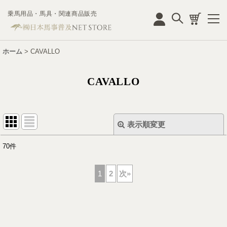
乗馬用品・馬具・関連商品販売
ログイン
ホーム
>
CAVALLO
CAVALLO
表示順変更
閉じる
70
件
表示数
:
1
2
次
»
並び順
:
絞り込む