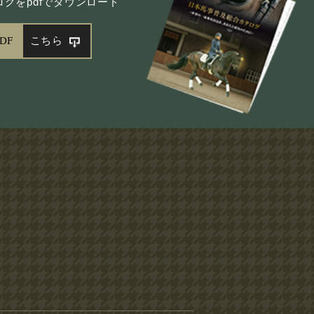
グをpdfでダウンロード
DF
こちら