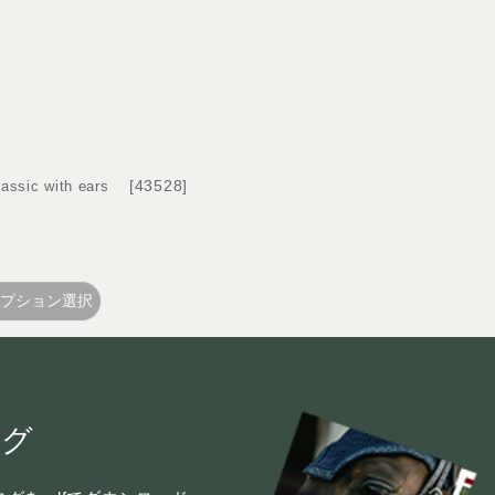
[
43528
]
sic with ears
プション選択
ログ