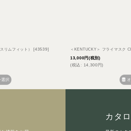
絞り込む
[
43539
]
it（スリムフィット）
＜KENTUCKY＞ フライマスク Clas
13,000
円
(税別)
(
税込
:
14,300
円
)
ン選択
オ
カタ