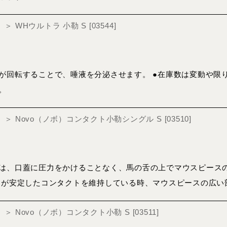
er）＞ WHウルトラ 小勒 S
[
03544
]
が回転することで、唾液を分泌させます。 ●在庫数は変動や限
。
nger）＞ Novo（ノボ）コンタクト小勒シングル S
[
03510
]
は、口蓋に圧力をかけることなく、馬の舌の上でマウスピース
ーが安定したコンタクトを維持している時、マウスピースの広い
ger）＞ Novo（ノボ）コンタクト小勒 S
[
03511
]