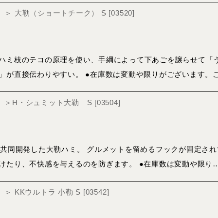
ger）＞ 大勒（ショートチーク） S
[
03520
]
ハミ枝のテコの原理を使い、手綱によって下あごを譲らせて「
」が直接伝わりやすい。 ●在庫数は変動や限りがございます。
nger）＞H・シュミット大勒 S
[
03504
]
が共同開発した大勒ハミ。 グルメットを留めるフックが固定さ
けたり、不快感を与えるのを防ぎます。 ●在庫数は変動や限り
er）＞ KKウルトラ 小勒 S
[
03542
]