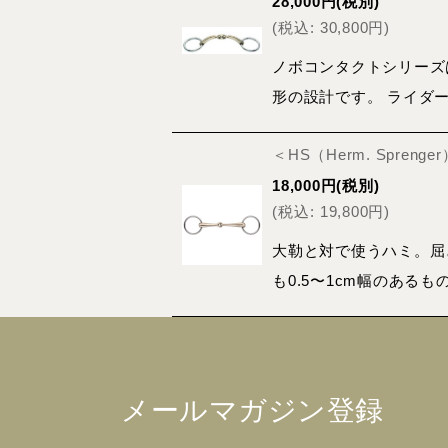
28,000
円
(税別)
(
税込
:
30,800
円
)
ノボコンタクトシリーズ
形の設計です。 ライダ
＜HS（Herm. Spreng
18,000
円
(税別)
(
税込
:
19,800
円
)
大勒と対で使うハミ。屈
も0.5〜1cm幅のある
メールマガジン登録