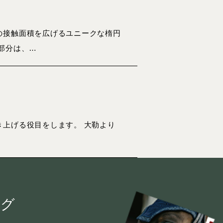
の接触面積を広げるユニークな楕円
部分は、…
上げる役目をします。 大勒より
ログ