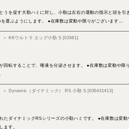
とうを促す大勒ハミに対し、小勒は左右の運動の指示と頭を引き
ものを選ぶようにします。 ●在庫数は変動や限りがございます…
ger）＞ KKウルトラ エッグ小勒 S
[
03561
]
が回転することで、唾液を分泌させます。 ●在庫数は変動や限
。
er）＞ Dynamic（ダイナミック） RS 小勒 S
[
035431413
]
れたダイナミックRSシリーズの小勒ハミです。 ●在庫数は変
します。