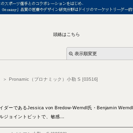
頭絡は
こちら
表示順変更
er）＞ Pronamic（プロナミック）小勒 S
[
03516
]
絞り込む
あるJessica von Bredow-Werndl氏・Benjamin W
ルジョイントビットで、敏感…