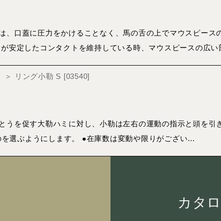
は、口蓋に圧力をかけることなく、馬の舌の上でマウスピース
ーが安定したコンタクトを維持している時、マウスピースの広い
er）＞ リング小勒 S
[
03540
]
とうを促す大勒ハミに対し、小勒は左右の運動の指示と頭を引き
ものを選ぶようにします。 ●在庫数は変動や限りがござい…
カタ