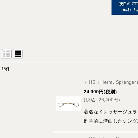
15
件
表示数
:
＜HS（Herm. Spreng
並び順
:
24,000
円
(税別)
(
税込
:
26,400
円
)
著名なドレッサージュライダーで
剖学的に湾曲したシング