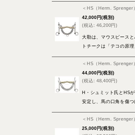
＜HS（Herm. Spren
42,000
円
(税別)
(
税込
:
46,200
円
)
大勒は、マウスピースと
トチークは「テコの原理
＜HS（Herm. Spre
44,000
円
(税別)
(
税込
:
48,400
円
)
H・シュミット氏とHS
安定し、馬の口角を傷つ
＜HS（Herm. Spreng
25,000
円
(税別)