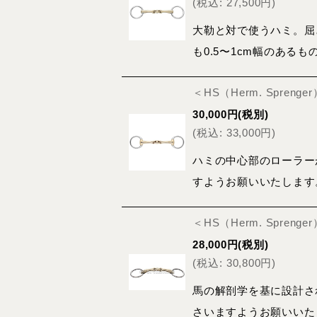
(
税込
:
27,500
円
)
大勒と対で使うハミ。屈
も0.5〜1cm幅のある
＜HS（Herm. Spren
30,000
円
(税別)
(
税込
:
33,000
円
)
ハミの中心部のローラー
すようお願いいたします
＜HS（Herm. Spreng
28,000
円
(税別)
(
税込
:
30,800
円
)
馬の解剖学を基に設計さ
さいますようお願いいた