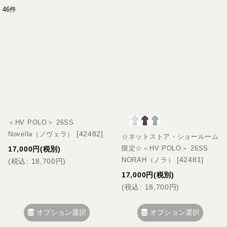
46
件
表示数
:
並び順
:
絞り込む
＜HV POLO＞ 26SS
[
42482
]
Novella（ノヴェラ）
☆ネットストア・ショールーム
限定☆＜HV POLO＞ 26SS
17,000
円
(税別)
[
42481
]
NORAH（ノラ）
(
税込
:
18,700
円
)
17,000
円
(税別)
(
税込
:
18,700
円
)
オプション選択
オプション選択