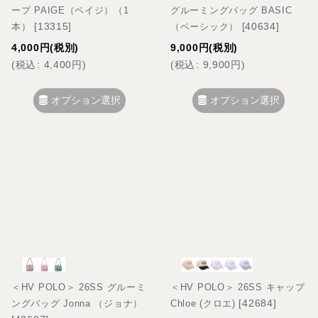
ープ PAIGE（ペイジ）（1
グルーミングバッグ BASIC
[
13315
]
[
40634
]
本）
（ベーシック）
4,000
円
(税別)
9,000
円
(税別)
(
税込
:
4,400
円
)
(
税込
:
9,900
円
)
オプション選択
オプション選択
＜HV POLO＞ 26SS グルーミ
＜HV POLO＞ 26SS キャップ
[
42684
]
ングバッグ Jonna （ジョナ）
Chloe (クロエ)