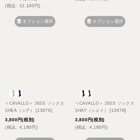
(
税込
:
12,100
円
)
オプション選択
オプション選択
＜CAVALLO＞ 26SS ソックス
＜CAVALLO＞ 26SS ソックス
[
13976
]
[
13978
]
SHEA（シア）
SHAY（シェイ）
3,800
円
(税別)
3,800
円
(税別)
(
税込
:
4,180
円
)
(
税込
:
4,180
円
)