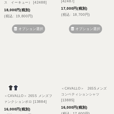
[
42487
]
[
42488
]
ス イーキュー）
17,000
円
(税別)
18,000
円
(税別)
(
税込
:
18,700
円
)
(
税込
:
19,800
円
)
オプション選択
オプション選択
＜CAVALLO＞ 26SSメンズ
コンペティションシャツ
＜CAVALLO＞ 26SS メンズフ
[
13885
]
[
13884
]
ァンクションポロ
16,000
円
(税別)
16,000
円
(税別)
(
税込
:
17,600
円
)