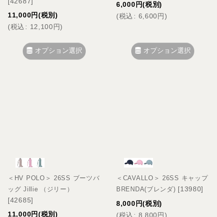
[
42687
]
6,000
円
(税別)
11,000
円
(税別)
(
税込
:
6,600
円
)
(
税込
:
12,100
円
)
オプション選択
オプション選択
＜HV POLO＞ 26SS ブーツバ
＜CAVALLO＞ 26SS キャップ
[
13980
]
ッグ Jillie （ジリー）
BRENDA(ブレンダ)
[
42685
]
8,000
円
(税別)
11,000
円
(税別)
(
税込
:
8,800
円
)