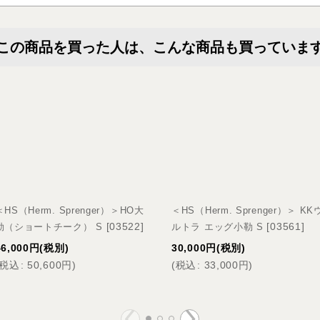
この商品を買った人は、こんな商品も買っていま
＜HS（Herm. Sprenger）＞HO大
＜HS（Herm. Sprenger）＞ KK
[
03522
]
[
03561
]
勒（ショートチーク） S
ルトラ エッグ小勒 S
46,000
円
(税別)
30,000
円
(税別)
税込
:
50,600
円
)
(
税込
:
33,000
円
)