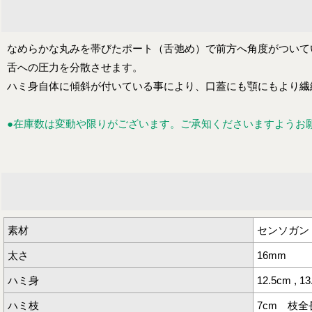
なめらかな丸みを帯びたポート（舌弛め）で前方へ角度がついて
舌への圧力を分散させます。
ハミ身自体に傾斜が付いている事により、口蓋にも顎にもより繊
●在庫数は変動や限りがございます。ご承知くださいますようお
素材
センソガン
太さ
16mm
ハミ身
12.5cm , 1
ハミ枝
7cm 枝全