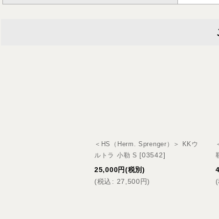
＜HS（Herm. Sprenger）＞ KKウ
[
03542
]
ルトラ 小勒 S
25,000
円
(税別)
(
税込
:
27,500
円
)
(