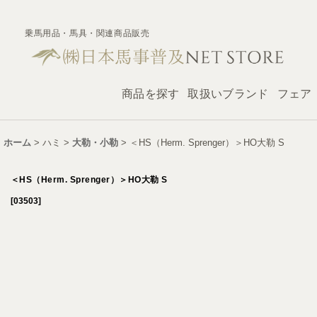
乗馬用品・馬具・関連商品販売
商品を探す
取扱いブランド
フェア
ホーム
>
ハミ
>
大勒・小勒
>
＜HS（Herm. Sprenger）＞HO大勒 S
＜HS（Herm. Sprenger）＞HO大勒 S
[
03503
]