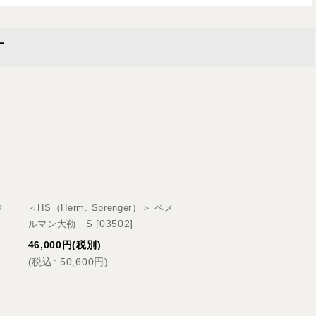
す
ウ
＜HS（Herm. Sprenger）＞ ベメ
＜HS（Herm. Sprenge
[
03502
]
[
03540
]
ルマン大勒 S
グ小勒 S
46,000
円
(税別)
18,000
円
(税別)
(
税込
:
50,600
円
)
(
税込
:
19,800
円
)