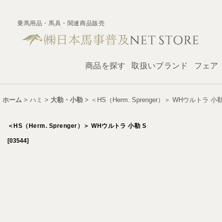
乗馬用品・馬具・関連商品販売
商品を探す
取扱いブランド
フェア
ホーム
>
ハミ
>
大勒・小勒
>
＜HS（Herm. Sprenger）＞ WHウルトラ 小勒
＜HS（Herm. Sprenger）＞ WHウルトラ 小勒 S
[
03544
]