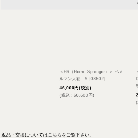
＜HS（Herm. Sprenger）＞ ベメ
[
03502
]
ルマン大勒 S
46,000
円
(税別)
(
税込
:
50,600
円
)
(
返品・交換については
こちら
をご覧下さい。