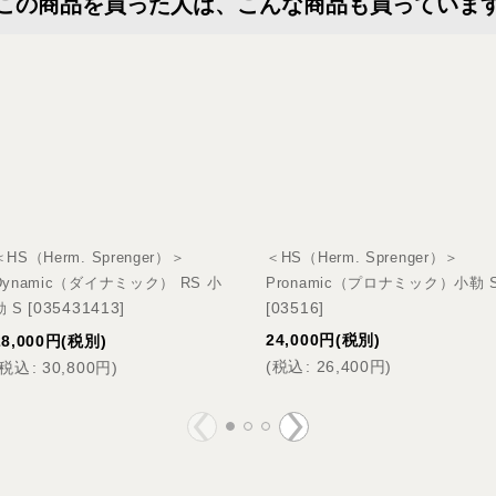
この商品を買った人は、こんな商品も買っていま
＜HS（Herm. Sprenger）＞
＜HS（Herm. Sprenger）＞
Dynamic（ダイナミック） RS 小
Pronamic（プロナミック）小勒 
[
035431413
]
[
03516
]
勒 S
24,000
円
(税別)
28,000
円
(税別)
(
税込
:
26,400
円
)
税込
:
30,800
円
)