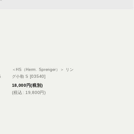
す
＜HS（Herm. Sprenger）＞ リン
＜HS（Herm. Sprenge
[
03540
]
[
03504
S
グ小勒 S
ュミット大勒 S
18,000
円
(税別)
44,000
円
(税別)
(
税込
:
19,800
円
)
(
税込
:
48,400
円
)