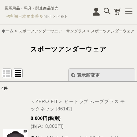
乗馬用品・馬具・関連商品販売
ログイン
ホーム
>
スポーツアンダーウエア・サングラス
>
スポーツアンダーウェア
スポーツアンダーウェア
表示順変更
閉じる
4
件
表示数
:
＜ZERO FIT＞ ヒートラブ ムーブプラス モ
並び順
:
ックネック
[
86142
]
8,000
円
(税別)
絞り込む
(
税込
:
8,800
円
)