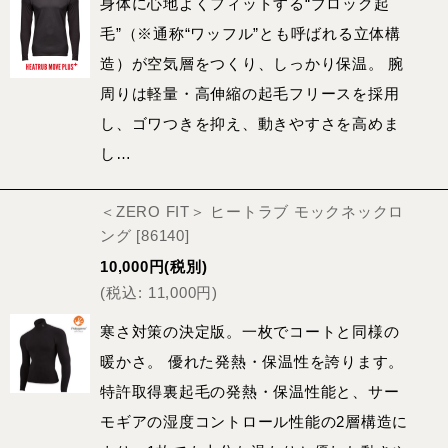
身体に心地よくフィットする“ブロック起
毛”（※通称“ワッフル”とも呼ばれる立体構
造）が空気層をつくり、しっかり保温。 腕
周りは軽量・高伸縮の起毛フリースを採用
し、ゴワつきを抑え、動きやすさを高めま
し…
＜ZERO FIT＞ ヒートラブ モックネックロ
ング
[
86140
]
10,000
円
(税別)
(
税込
:
11,000
円
)
寒さ対策の決定版。一枚でコートと同様の
暖かさ。 優れた発熱・保温性を誇ります。
特許取得裏起毛の発熱・保温性能と、サー
モギアの湿度コントロール性能の2層構造に