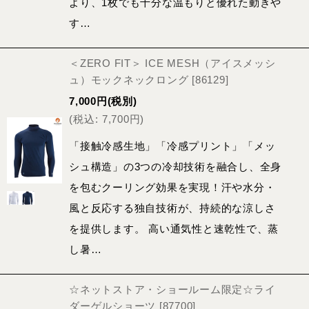
より、1枚でも十分な温もりと優れた動きや
す…
＜ZERO FIT＞ ICE MESH（アイスメッシ
ュ）モックネックロング
[
86129
]
7,000
円
(税別)
(
税込
:
7,700
円
)
「接触冷感生地」「冷感プリント」「メッ
シュ構造」の3つの冷却技術を融合し、全身
を包むクーリング効果を実現！汗や水分・
風と反応する独自技術が、持続的な涼しさ
を提供します。 高い通気性と速乾性で、蒸
し暑…
☆ネットストア・ショールーム限定☆ライ
ダーゲルショーツ
[
87700
]