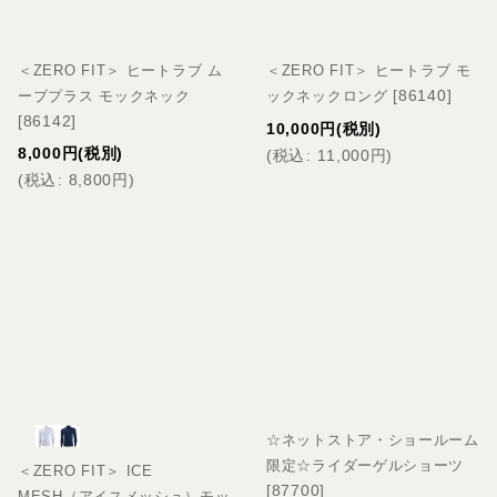
＜ZERO FIT＞ ヒートラブ ム
＜ZERO FIT＞ ヒートラブ モ
[
86140
]
ーブプラス モックネック
ックネックロング
[
86142
]
10,000
円
(税別)
8,000
円
(税別)
(
税込
:
11,000
円
)
(
税込
:
8,800
円
)
☆ネットストア・ショールーム
限定☆ライダーゲルショーツ
＜ZERO FIT＞ ICE
[
87700
]
MESH（アイスメッシュ）モッ