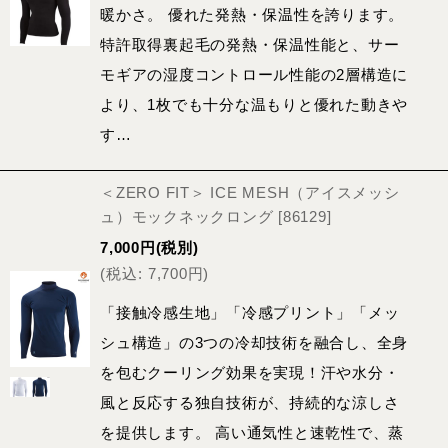
暖かさ。 優れた発熱・保温性を誇ります。
特許取得裏起毛の発熱・保温性能と、サー
モギアの湿度コントロール性能の2層構造に
より、1枚でも十分な温もりと優れた動きや
す…
＜ZERO FIT＞ ICE MESH（アイスメッシ
ュ）モックネックロング
[
86129
]
7,000
円
(税別)
(
税込
:
7,700
円
)
「接触冷感生地」「冷感プリント」「メッ
シュ構造」の3つの冷却技術を融合し、全身
を包むクーリング効果を実現！汗や水分・
風と反応する独自技術が、持続的な涼しさ
を提供します。 高い通気性と速乾性で、蒸