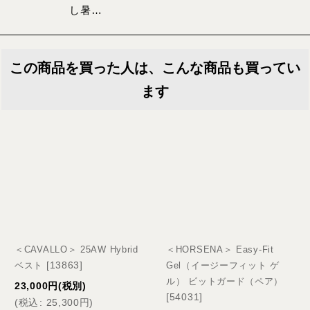
し暑…
この商品を買った人は、こんな商品も買ってい
ます
＜CAVALLO＞ 25AW Hybrid
＜HORSENA＞ Easy-Fit
[
13863
]
ベスト
Gel（イージーフィット ゲ
ル） ビットガード（ペア）
23,000
円
(税別)
[
54031
]
(
税込
:
25,300
円
)