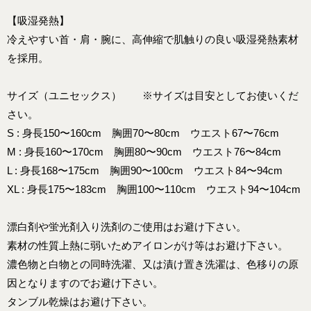
【吸湿発熱】
冷えやすい首・肩・腕に、高伸縮で肌触りの良い吸湿発熱素材
を採用。
サイズ（ユニセックス） ※サイズは目安としてお使いくだ
さい。
S : 身長150〜160cm 胸囲70〜80cm ウエスト67〜76cm
M : 身長160〜170cm 胸囲80〜90cm ウエスト76〜84cm
L : 身長168〜175cm 胸囲90〜100cm ウエスト84〜94cm
XL : 身長175〜183cm 胸囲100〜110cm ウエスト94〜104cm
漂白剤や蛍光剤入り洗剤のご使用はお避け下さい。
素材の性質上熱に弱いためアイロンがけ等はお避け下さい。
濃色物と白物との同時洗濯、又は漬け置き洗濯は、色移りの原
因となりますのでお避け下さい。
タンブル乾燥はお避け下さい。