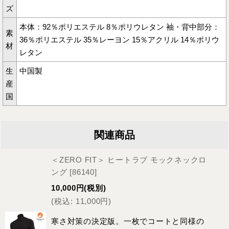
ズ
本体：92％ポリエステル 8％ポリウレタン 袖・背中部分：
素
36％ポリエステル 35％レーヨン 15％アクリル 14％ポリウ
材
レタン
生
中国製
産
国
関連商品
＜ZERO FIT＞ ヒートラブ モックネックロ
ング
[
86140
]
10,000
円
(税別)
(
税込
:
11,000
円
)
寒さ対策の決定版。一枚でコートと同様の