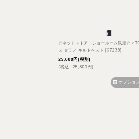
☆ネットストア・ショールーム限定☆＜TOMM
[
67238
]
ス セラノ キルトベスト
23,000
円
(税別)
(
税込
:
25,300
円
)
オプショ