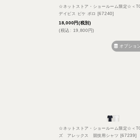
☆ネットストア・ショールーム限定☆＜TOMM
[
67240
]
デイビス ピケ ポロ
18,000
円
(税別)
(
税込
:
19,800
円
)
オプショ
☆ネットストア・ショールーム限定☆＜TOMMY
[
67239
]
ズ アレックス 競技用シャツ