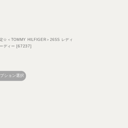
TOMMY HILFIGER＞26SS レディ
[
67237
]
フーディー
プション選択