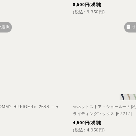
8,500
円
(税別)
(
税込
:
9,350
円
)
ン選択
オ
 HILFIGER＞ 26SS ニュ
☆ネットストア・ショールーム限定☆＜
[
67217
]
ライディングソックス
4,500
円
(税別)
(
税込
:
4,950
円
)