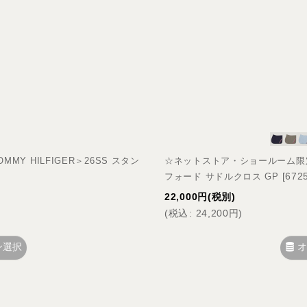
Y HILFIGER＞26SS スタン
☆ネットストア・ショールーム限定☆＜
[
672
フォード サドルクロス GP
22,000
円
(税別)
(
税込
:
24,200
円
)
ン選択
オ