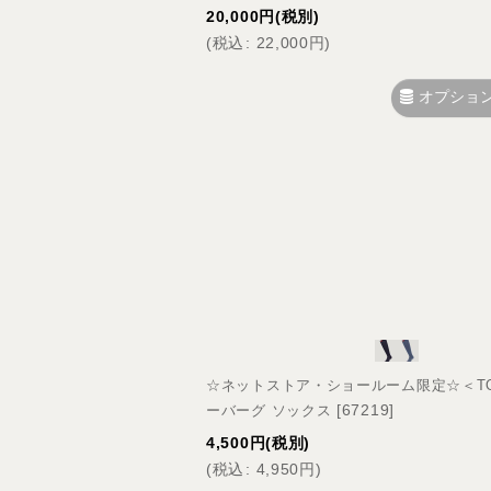
20,000
円
(税別)
(
税込
:
22,000
円
)
オプショ
☆ネットストア・ショールーム限定☆＜TOMMY
[
67219
]
ーバーグ ソックス
4,500
円
(税別)
(
税込
:
4,950
円
)