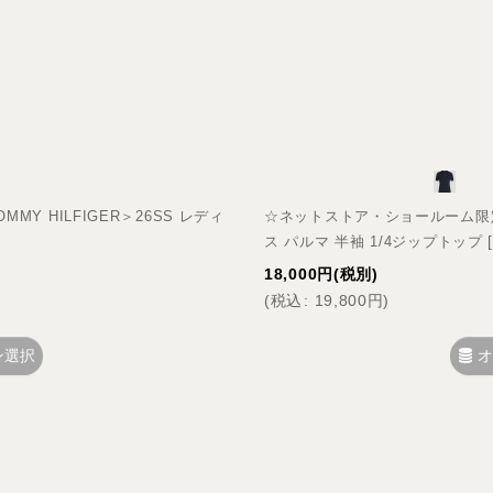
絞り込む
Y HILFIGER＞26SS レディ
☆ネットストア・ショールーム限定☆＜
ス パルマ 半袖 1/4ジップトップ
18,000
円
(税別)
(
税込
:
19,800
円
)
ン選択
オ