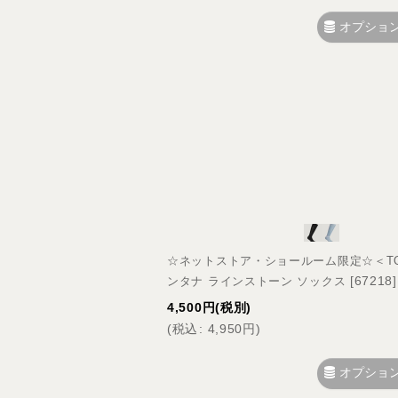
オプショ
☆ネットストア・ショールーム限定☆＜TOMMY
[
67218
]
ンタナ ラインストーン ソックス
4,500
円
(税別)
(
税込
:
4,950
円
)
オプショ