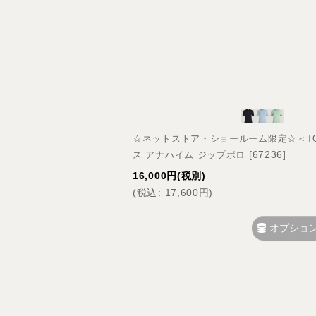
並び順
:
☆ネットストア・ショールーム限定☆＜TOMM
[
67236
]
ス アナハイム ジップポロ
16,000
円
(税別)
(
税込
:
17,600
円
)
オプショ