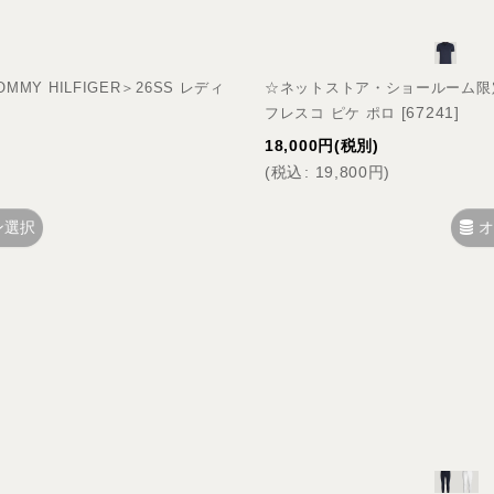
Y HILFIGER＞26SS レディ
☆ネットストア・ショールーム限定☆＜
[
67241
]
フレスコ ピケ ポロ
18,000
円
(税別)
(
税込
:
19,800
円
)
ン選択
オ