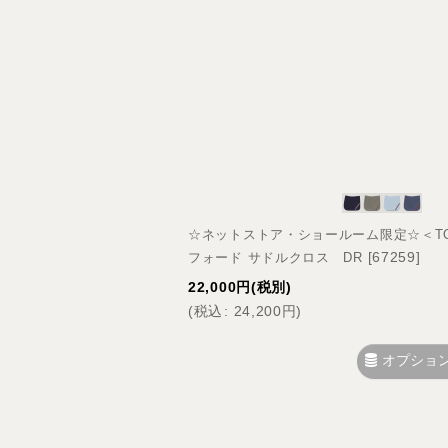
☆ネットストア・ショールーム限定☆＜TOMM
[
67259
]
フォード サドルクロス DR
22,000
円
(税別)
(
税込
:
24,200
円
)
オプショ