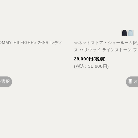
Y HILFIGER＞26SS レディ
☆ネットストア・ショールーム限定☆＜
ス ハリウッド ラインストーン 
29,000
円
(税別)
(
税込
:
31,900
円
)
ン選択
オ