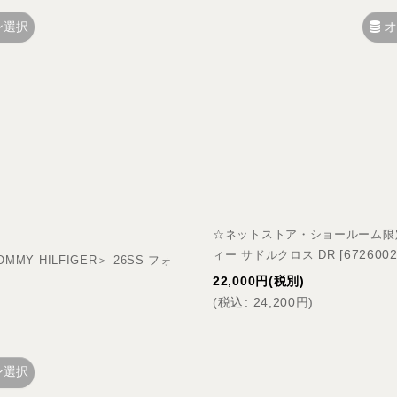
ン選択
オ
☆ネットストア・ショールーム限定☆＜
[
672600
ィー サドルクロス DR
 HILFIGER＞ 26SS フォ
22,000
円
(税別)
(
税込
:
24,200
円
)
ン選択