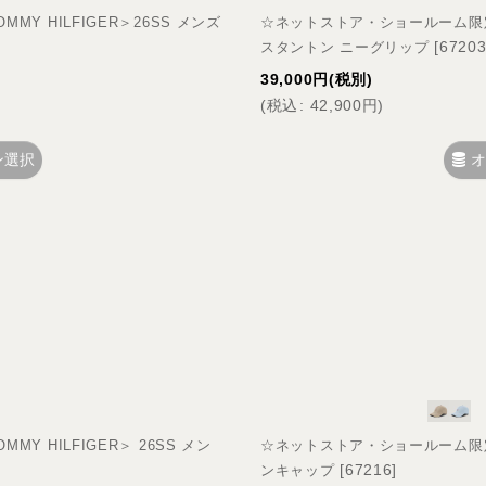
Y HILFIGER＞26SS メンズ
☆ネットストア・ショールーム限定☆＜
[
6720
スタントン ニーグリップ
39,000
円
(税別)
(
税込
:
42,900
円
)
ン選択
オ
 HILFIGER＞ 26SS メン
☆ネットストア・ショールーム限定☆＜
[
67216
]
ンキャップ