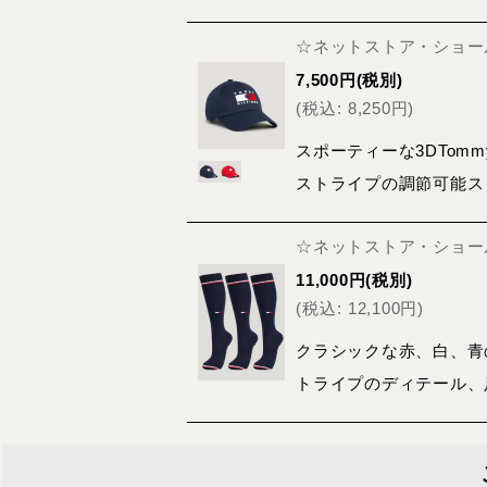
☆ネットストア・ショール
7,500
円
(税別)
(
税込
:
8,250
円
)
スポーティーな3DTom
ストライプの調節可能ス
☆ネットストア・ショール
11,000
円
(税別)
(
税込
:
12,100
円
)
クラシックな赤、白、青
トライプのディテール、