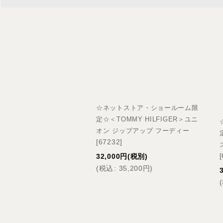
☆ネットストア・ショールーム限
定☆＜TOMMY HILFIGER＞ユニ
オン ジップアップ フーディー
[
67232
]
[
32,000
円
(税別)
(
税込
:
35,200
円
)
(