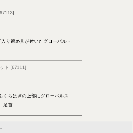
67113
]
グロゴ入り留め具が付いたグローバル・
セット
[
67111
]
ふくらはぎの上部にグローバルス
 足首…
す