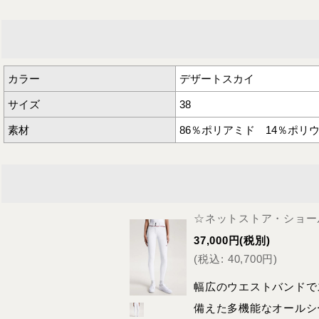
カラー
デザートスカイ
サイズ
38
素材
86％ポリアミド 14％ポリ
☆ネットストア・ショール
37,000
円
(税別)
(
税込
:
40,700
円
)
幅広のウエストバンドで
備えた多機能なオールシー