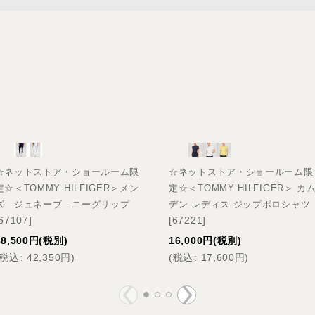
☆ネットストア・ショールーム限
☆ネットストア・ショールーム限
定☆＜TOMMY HILFIGER＞メン
定☆＜TOMMY HILFIGER＞ カ
ズ ジュネーブ ニーグリップ
デン レディス ジップポロシャツ
67107
]
[
67221
]
38,500
円
(税別)
16,000
円
(税別)
税込
:
42,350
円
)
(
税込
:
17,600
円
)