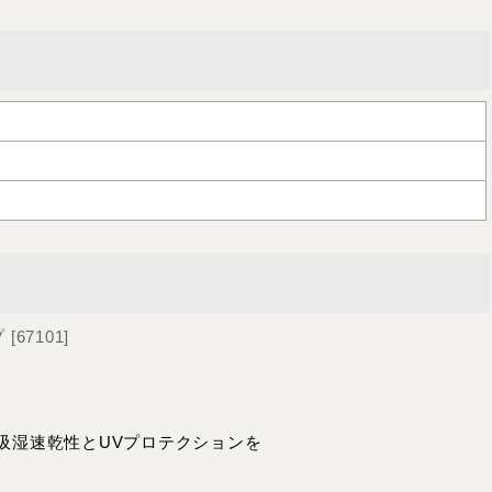
プ
[
67101
]
吸湿速乾性とUVプロテクションを