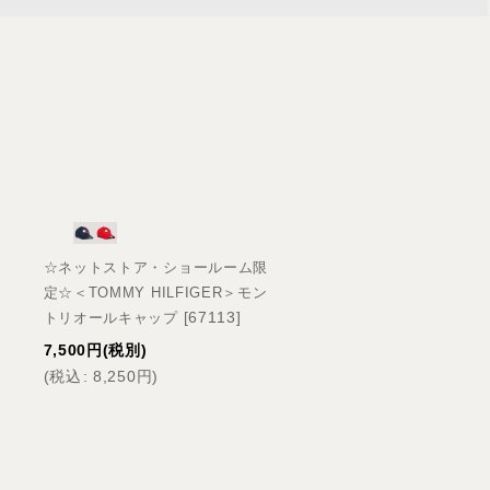
☆ネットストア・ショールーム限
☆ネットストア・ショー
ム
定☆＜TOMMY HILFIGER＞モン
定☆＜TOMMY HILFIG
[
67113
]
トリオールキャップ
ズ ジュネーブ フルグ
[
67106
]
7,500
円
(税別)
39,500
円
(税別)
(
税込
:
8,250
円
)
(
税込
:
43,450
円
)