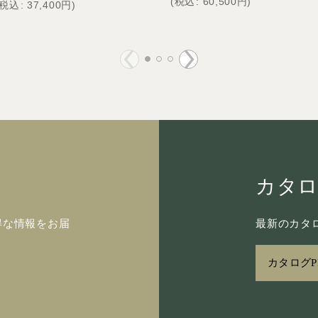
(
税込
:
60,500
円
)
税込
:
37,400
円
)
カタ
得な情報をお届
最新のカタロ
カタログP