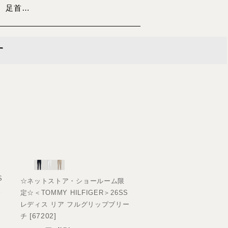
 足首…
す
S
☆ネットストア・ショールーム限
☆ネットストア・ショー
ス
定☆＜TOMMY HILFIGER＞26SS
定☆＜TOMMY HILFIGE
レディス リア フルグリップブリー
デン レディス ジップポ
[
67202
]
[
67221
]
チ