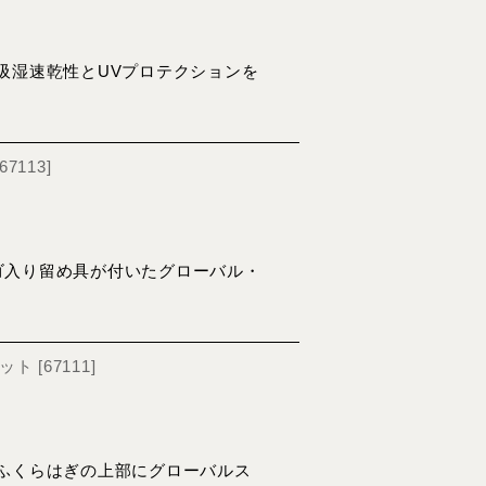
吸湿速乾性とUVプロテクションを
67113
]
グロゴ入り留め具が付いたグローバル・
セット
[
67111
]
ふくらはぎの上部にグローバルス