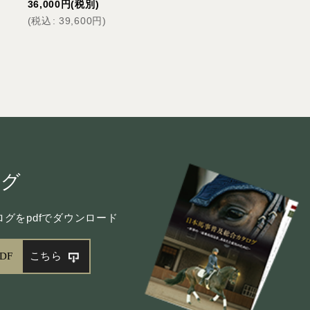
16,000
円
(税別)
36,000
円
(税別)
(
税込
:
17,600
円
)
(
税込
:
39,600
円
)
ログ
グをpdfでダウンロード
DF
こちら