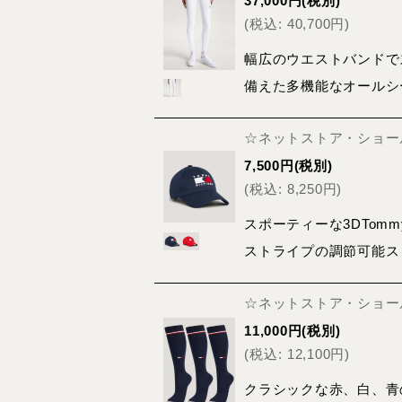
37,000
円
(税別)
(
税込
:
40,700
円
)
幅広のウエストバンドで
備えた多機能なオールシー
☆ネットストア・ショール
7,500
円
(税別)
(
税込
:
8,250
円
)
スポーティーな3DTom
ストライプの調節可能ス
☆ネットストア・ショール
11,000
円
(税別)
(
税込
:
12,100
円
)
クラシックな赤、白、青