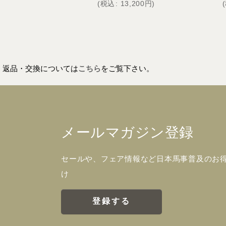
(
税込
:
13,200
円
)
(
返品・交換については
こちら
をご覧下さい。
メールマガジン登録
セールや、フェア情報など日本馬事普及のお
け
登録する