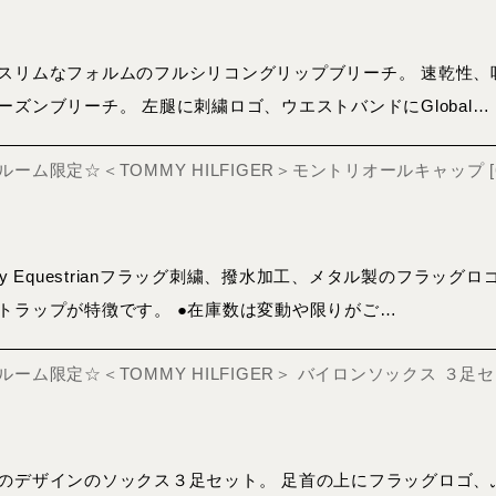
スリムなフォルムのフルシリコングリップブリーチ。 速乾性、
ズンブリーチ。 左腿に刺繍ロゴ、ウエストバンドにGlobal…
ーム限定☆＜TOMMY HILFIGER＞モントリオールキャップ
[
my Equestrianフラッグ刺繍、撥水加工、メタル製のフラッ
トラップが特徴です。 ●在庫数は変動や限りがご…
ーム限定☆＜TOMMY HILFIGER＞ バイロンソックス ３足
のデザインのソックス３足セット。 足首の上にフラッグロゴ、