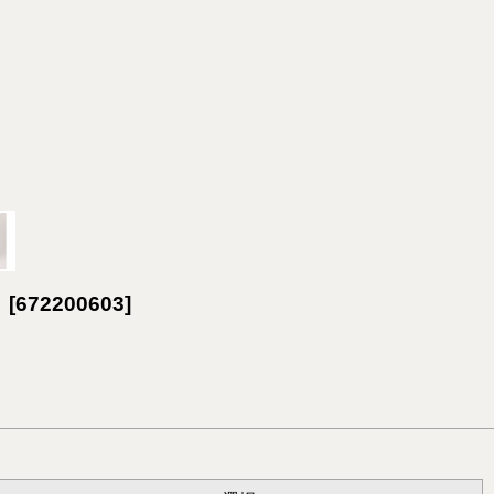
ト
[
672200603
]