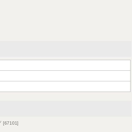
プ
[
67101
]