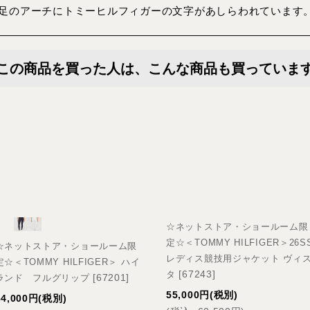
足のアーチにトミーヒルフィガーの文字があしらわれています。
この商品を買った人は、こんな商品も買っていま
☆ネットストア・ショールーム限
定☆＜TOMMY HILFIGER＞26S
☆ネットストア・ショールーム限
レディス競技用ジャケット ヴィ
定☆＜TOMMY HILFIGER＞ ハイ
[
67243
]
タ
[
67201
]
ランド フルグリップ
55,000
円
(税別)
34,000
円
(税別)