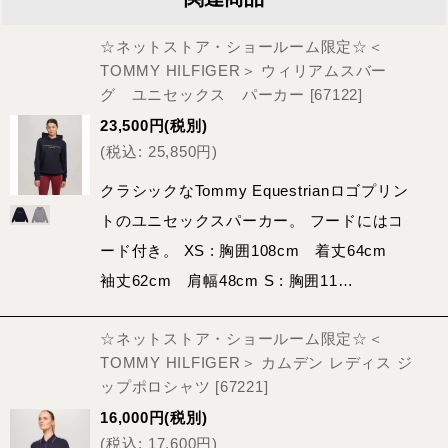
☆ネットストア・ショールーム限定☆＜
TOMMY HILFIGER＞ ウィリアムスバー
グ ユニセックス パーカー
[
67122
]
23,500
円
(税別)
(
税込
:
25,850
円
)
クラシックなTommy Equestrianロゴプリン
トのユニセックスパーカー。 フードにはコ
ード付き。 XS : 胸囲108cm 着丈64cm
袖丈62cm 肩幅48cm S : 胸囲11…
☆ネットストア・ショールーム限定☆＜
TOMMY HILFIGER＞ カムデン レディス ジ
ップポロシャツ
[
67221
]
16,000
円
(税別)
(
税込
:
17,600
円
)