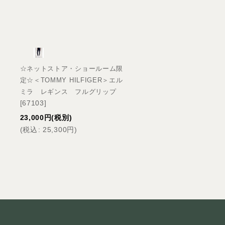
☆ネットストア・ショールーム限
☆ネットストア・ショー
ッ
定☆＜TOMMY HILFIGER＞エル
定☆＜TOMMY HILFIG
ミラ レギンス フルグリップ
ズ ジュネーブ ニーグ
[
67103
]
[
67107
]
23,000
円
(税別)
38,500
円
(税別)
(
税込
:
25,300
円
)
(
税込
:
42,350
円
)