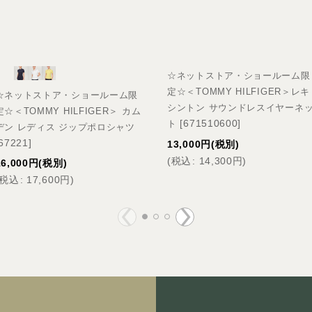
☆ネットストア・ショールーム限
定☆＜TOMMY HILFIGER＞レキ
☆ネットストア・ショールーム限
シントン サウンドレスイヤーネ
定☆＜TOMMY HILFIGER＞ カム
[
671510600
]
ト
デン レディス ジップポロシャツ
67221
]
13,000
円
(税別)
(
税込
:
14,300
円
)
16,000
円
(税別)
税込
:
17,600
円
)