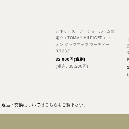
☆ネットストア・ショールーム限
定☆＜TOMMY HILFIGER＞ユニ
オン ジップアップ フーディー
[
67232
]
[
32,000
円
(税別)
(
税込
:
35,200
円
)
(
返品・交換については
こちら
をご覧下さい。