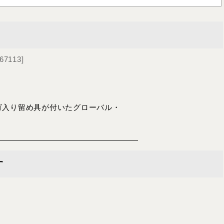
67113
]
グロゴ入り留め具が付いたグローバル・
す