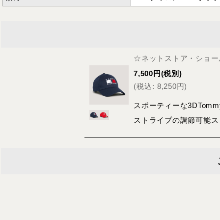
☆ネットストア・ショール
7,500
円
(税別)
(
税込
:
8,250
円
)
スポーティーな3DTom
ストライプの調節可能ス