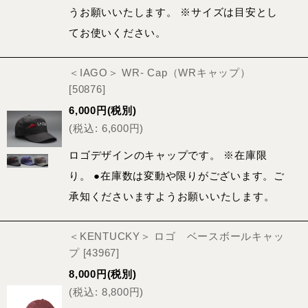
うお願いいたします。 ※サイズは目安とし
てお使いください。
＜IAGO＞ WR- Cap（WRキャップ）
[
50876
]
6,000
円
(税別)
(
税込
:
6,600
円
)
ロゴデザインのキャップです。 ※在庫限
り。 ●在庫数は変動や限りがございます。ご
承知くださいますようお願いいたします。
＜KENTUCKY＞ ロゴ ベースボールキャッ
プ
[
43967
]
8,000
円
(税別)
(
税込
:
8,800
円
)