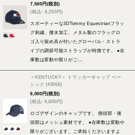
7,500
円
(税別)
(
税込
:
8,250
円
)
スポーティーな3DTommy Equestrianフラッ
グ刺繍、撥水加工、メタル製のフラッグロ
ゴ入り留め具が付いたグローバル・ストラ
イプの調節可能ストラップが特徴です。 ●在
庫数は変動や限りがご…
＜KENTUCKY＞ トラッカーキャップ ベー
シック
[
43956
]
6,000
円
(税別)
(
税込
:
6,600
円
)
ロゴデザインのキャップです。 側頭部・後
頭部はメッシュ素材です。 ●在庫数は変動や
限りがございます。ご承知くださいますよ