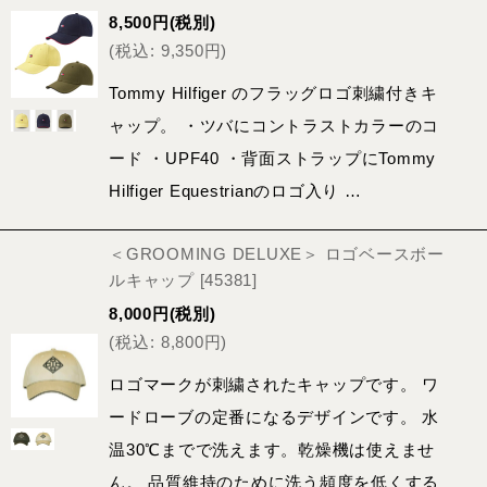
8,500
円
(税別)
(
税込
:
9,350
円
)
Tommy Hilfiger のフラッグロゴ刺繍付きキ
ャップ。 ・ツバにコントラストカラーのコ
ード ・UPF40 ・背面ストラップにTommy
Hilfiger Equestrianのロゴ入り …
＜GROOMING DELUXE＞ ロゴベースボー
ルキャップ
[
45381
]
8,000
円
(税別)
(
税込
:
8,800
円
)
ロゴマークが刺繍されたキャップです。 ワ
ードローブの定番になるデザインです。 水
温30℃までで洗えます。乾燥機は使えませ
ん。 品質維持のために洗う頻度を低くする