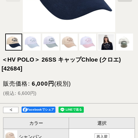
＜HV POLO＞ 26SS キャップChloe (クロエ)
[
42684
]
販売価格
:
6,000
円
(税別)
(
税込
:
6,600
円
)
Facebookでシェア
カラー
選択
シャンパン
再入荷