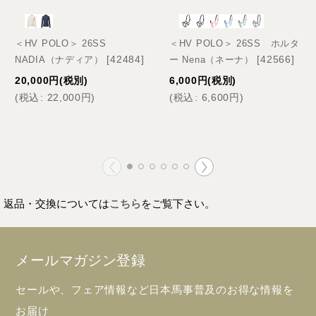
＜HV POLO＞ 26SS
＜HV POLO＞ 26SS ホルタ
[
42484
]
[
42566
]
NADIA（ナディア）
ー Nena（ネーナ）
20,000
円
(税別)
6,000
円
(税別)
(
税込
:
22,000
円
)
(
税込
:
6,600
円
)
返品・交換については
こちら
をご覧下さい。
メールマガジン登録
セールや、フェア情報など日本馬事普及のお得な情報を
お届け