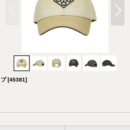
ップ
[
45381
]