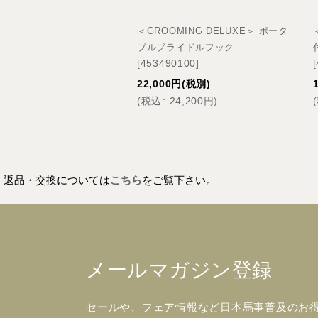
＜GROOMING DELUXE＞ ポータ
ブルブライドルフック
[
453490100
]
[
22,000
円
(税別)
(
税込
:
24,200
円
)
(
返品・交換については
こちら
をご覧下さい。
メールマガジン登録
セールや、フェア情報など日本馬事普及のお