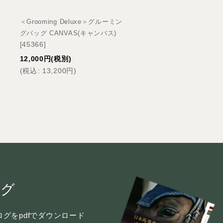
＜Grooming Deluxe＞グルーミン
＜GROOMING DELUXE＞
グバッグ CANVAS(キャンバス)
Grooming Box（ショー
[
45366
]
[
45301
ング ボックス）
12,000
円
(税別)
56,000
円
(税別)
(
税込
:
13,200
円
)
(
税込
:
61,600
円
)
ログ
グをpdfでダウンロード