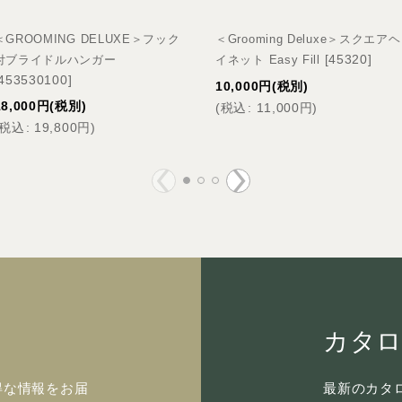
＜GROOMING DELUXE＞フック
＜Grooming Deluxe＞スクエアヘ
[
45320
]
付ブライドルハンガー
イネット Easy Fill
453530100
]
10,000
円
(税別)
18,000
円
(税別)
(
税込
:
11,000
円
)
税込
:
19,800
円
)
カタ
得な情報をお届
最新のカタロ