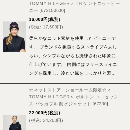
TOMMY HILFIGER＞ TH ケントニットビー
ニー
[
672150600
]
16,000
円
(税別)
(
税込
:
17,600
円
)
柔らかなニット素材を使用したビーニーで
す。 ブランドを象徴するストライプをあし
らい、シンプルながらも洗練された印象に
仕上げています。 内側にはフリースライニ
ングを採用し、冷たい風をしっかりと遮…
☆ネットストア・ショールーム限定☆＜
TOMMY HILFIGER＞ ボルトン ユニセック
ス パッカブル 防水ジャケット
[
67230
]
22,000
円
(税別)
(
税込
:
24,200
円
)