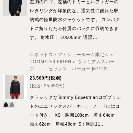
左胸のロゴ、左袖のトミーヒルフィガーの
レタリングが印象的な、通気性に優れた収
納式の軽量防水ジャケットです。 コンパク
トに折りたたみ付属のバッグに収納できま
す。 耐水圧： 10000mm 透湿…
☆ネットストア・ショールーム限定☆＜
TOMMY HILFIGER＞ ウィリアムスバー
グ ユニセックス パーカー
[
67122
]
23,500
円
(税別)
(
税込
:
25,850
円
)
クラシックなTommy Equestrianロゴプリン
トのユニセックスパーカー。 フードにはコ
ード付き。 XS : 胸囲108cm 着丈64cm
袖丈62cm 肩幅48cm S : 胸囲11…