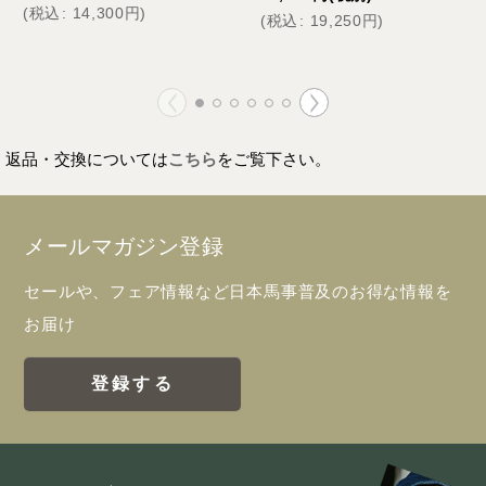
(
税込
:
14,300
円
)
(
税込
:
19,250
円
)
返品・交換については
こちら
をご覧下さい。
メールマガジン登録
セールや、フェア情報など日本馬事普及のお得な情報を
お届け
登録する