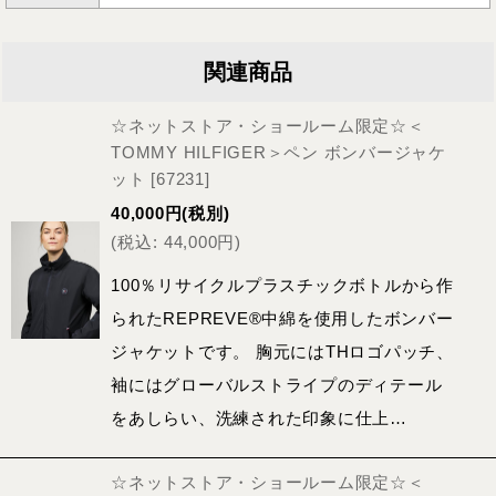
関連商品
☆ネットストア・ショールーム限定☆＜
TOMMY HILFIGER＞ペン ボンバージャケ
ット
[
67231
]
40,000
円
(税別)
(
税込
:
44,000
円
)
100％リサイクルプラスチックボトルから作
られたREPREVE®中綿を使用したボンバー
ジャケットです。 胸元にはTHロゴパッチ、
袖にはグローバルストライプのディテール
をあしらい、洗練された印象に仕上…
☆ネットストア・ショールーム限定☆＜