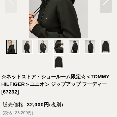
☆ネットストア・ショールーム限定☆＜TOMMY
HILFIGER＞ユニオン ジップアップ フーディー
[
67232
]
販売価格
:
32,000
円
(税別)
(
税込
:
35,200
円
)