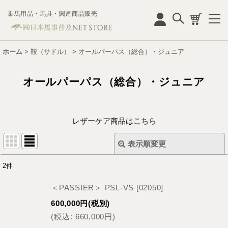
乗馬用品・馬具・関連商品販売
ログイン
ホーム
>
鞍（サドル）
>
オールパーパス（総合）・ジュニア
オールパーパス（総合）・ジュニア
レザーケア商品は
こちら
表示順変更
閉じる
2
件
表示数
:
＜PASSIER＞ PSL-VS
[
02050
]
並び順
:
600,000
円
(税別)
(
税込
:
660,000
円
)
絞り込む