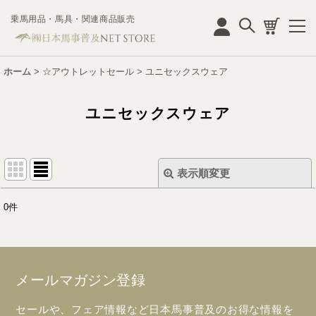
乗馬用品・馬具・関連商品販売
ログイン
ホーム
>
☆アウトレットセール
>
ユニセックスウェア
ユニセックスウェア
表示順変更
閉じる
0
件
表示数
:
並び順
:
メールマガジン登録
絞り込む
セールや、フェア情報など日本馬事普及のお得な情報を