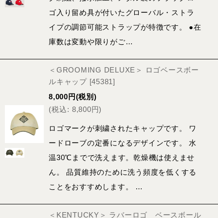
ゴ入り留め具が付いたグローバル・ストラ
イプの調節可能ストラップが特徴です。 ●在
庫数は変動や限りがご…
＜GROOMING DELUXE＞ ロゴベースボー
ルキャップ
[
45381
]
8,000
円
(税別)
(
税込
:
8,800
円
)
ロゴマークが刺繍されたキャップです。 ワ
ードローブの定番になるデザインです。 水
温30℃までで洗えます。乾燥機は使えませ
ん。 品質維持のために洗う頻度を低くする
ことをおすすめします。 …
＜KENTUCKY＞ ラバーロゴ ベースボール