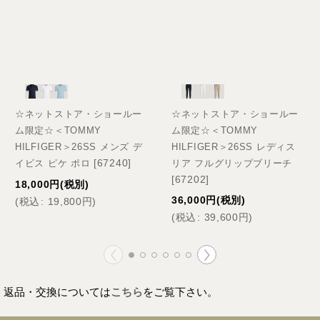
☆ネットストア・ショールー
☆ネットストア・ショールー
ム限定☆＜TOMMY
ム限定☆＜TOMMY
HILFIGER＞26SS メンズ デ
HILFIGER＞26SS レディス
[
67240
]
イビス ピケ ポロ
リア フルグリップブリーチ
[
67202
]
18,000
円
(税別)
36,000
円
(税別)
(
税込
:
19,800
円
)
(
税込
:
39,600
円
)
返品・交換については
こちら
をご覧下さい。