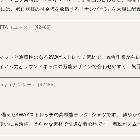
面には、ポロ競技の司令塔を象徴する「ナンバー3」を大胆に配
JUTTA（ユッタ）
[
42486
]
ィットと通気性のある2WAYストレッチ素材で、厩舎作業から
ディアム丈とラウンドネックの万能デザインで合わせやすく、胸
Nancy（ナンシー）
[
42485
]
を備えた4WAYストレッチの高機能テックTシャツです。 鮮や
使いにも活躍。柔らかな素材で快適な着心地です。着脱がスム