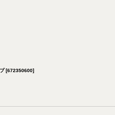
ップ
[
672350600
]