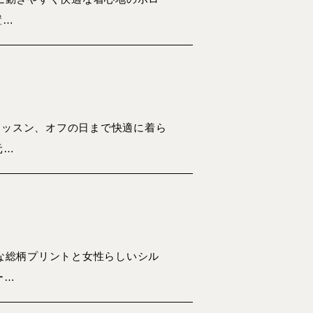
置…
レッスン、オフの日まで快適に着ら
元…
かな総柄プリントと女性らしいシル
ー…