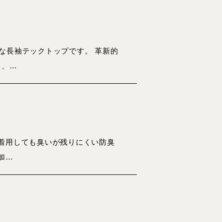
な長袖テックトップです。 革新的
と、…
着用しても臭いが残りにくい防臭
加…