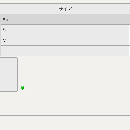
サイズ
XS
S
M
L