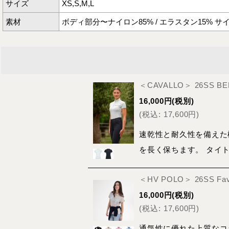
サイズ
XS,S,M,L
素材
ボディ部分〜ナイロン85% / エラスタン15% サ
＜CAVALLO＞ 26SS BE
16,000
円
(税別)
(
税込
:
17,600
円
)
速乾性と耐久性を備えた
を長く保ちます。 タイ
＜HV POLO＞ 26SS 
16,000
円
(税別)
(
税込
:
17,600
円
)
通気性に優れた上質なコ