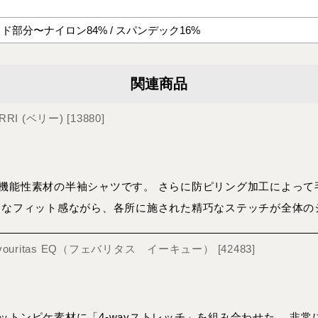
イド部分〜ナイロン84% / スパンデック16%
関連商品
RRI (ベリー)
[
13880
]
機能性素材の半袖シャツです。 さらに防ピリング加工によって
トなフィット感ながら、各所に施された精巧なステッチが全体の
Favouritas EQ（フェバリタス イーキュー）
[
42483
]
ットンピケ素材に「4-wayストレッチ」を組み合わせた、 非