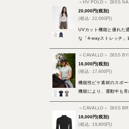
＜HV POLO＞ 26SS 
20,000
円
(税別)
(
税込
:
22,000
円
)
UVカット機能と優れた
な「4-wayストレッ
＜CAVALLO＞ 26SS BY
16,000
円
(税別)
(
税込
:
17,600
円
)
機能性ピケ素材のスポー
機能により、運動中も常
＜CAVALLO＞ 26SS 
18,000
円
(税別)
(
税込
:
19,800
円
)