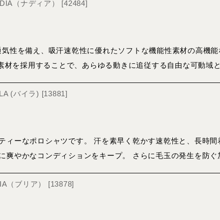
NADIA（ナディア）
[
42484
]
通気性を備え、吸汗速乾性に優れたソフトな機能性素材の高機能
チ」素材を採用することで、あらゆる動きに追従する自由な可動域
LA (バイラ)
[
13881
]
ティーなポロシャツです。 汗を素早く乾かす速乾性と、長時間
に爽やかなコンディションをキープ。 さらに毛玉の発生を防ぐ
BRIA（ブリア）
[
13878
]