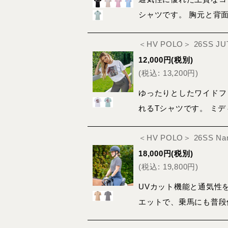
シャツです。 胸元と背
＜HV POLO＞ 26SS 
12,000
円
(税別)
(
税込
:
13,200
円
)
ゆったりとしたワイドフ
れるTシャツです。 ミ
＜HV POLO＞ 26SS 
18,000
円
(税別)
(
税込
:
19,800
円
)
UVカット機能と通気性
エットで、乗馬にも普段