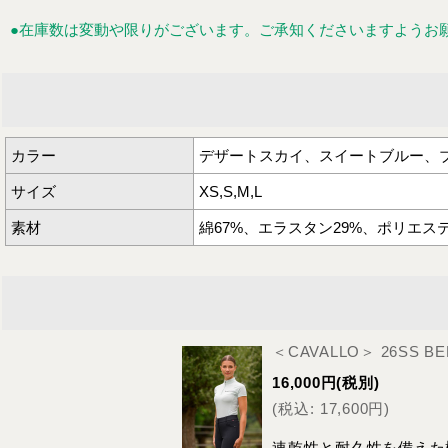
●在庫数は変動や限りがございます。ご承知くださいますようお
カラー
デザートスカイ、スイートブルー、
サイズ
XS,S,M,L
素材
綿67%、エラスタン29%、ポリエス
＜CAVALLO＞ 26SS BE
16,000
円
(税別)
(
税込
:
17,600
円
)
速乾性と耐久性を備えた