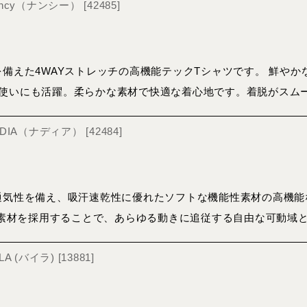
Nancy（ナンシー）
[
42485
]
を備えた4WAYストレッチの高機能テックTシャツです。 鮮や
使いにも活躍。柔らかな素材で快適な着心地です。着脱がスム
NADIA（ナディア）
[
42484
]
通気性を備え、吸汗速乾性に優れたソフトな機能性素材の高機能
チ」素材を採用することで、あらゆる動きに追従する自由な可動域
LA (バイラ)
[
13881
]