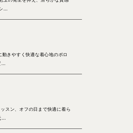
シ…
常に動きやすく快適な着心地のポロ
置…
レッスン、オフの日まで快適に着ら
元…