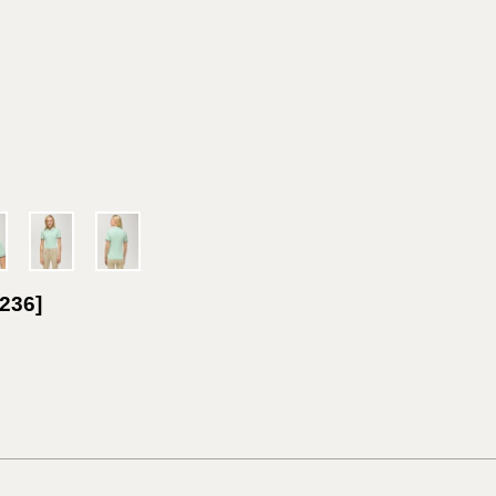
236
]