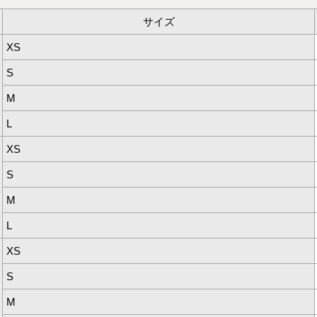
サイズ
XS
S
M
L
XS
S
M
L
XS
S
M