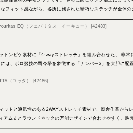
トなフィット感ながら、各所に施された精巧なステッチが全体の
Favouritas EQ（フェバリタス イーキュー）
[
42483
]
ットンピケ素材に「4-wayストレッチ」を組み合わせた、 非
面には、ポロ競技の司令塔を象徴する「ナンバー3」を大胆に配
JUTTA（ユッタ）
[
42486
]
ィットと通気性のある2WAYストレッチ素材で、厩舎作業から
ディアム丈とラウンドネックの万能デザインで合わせやすく、胸