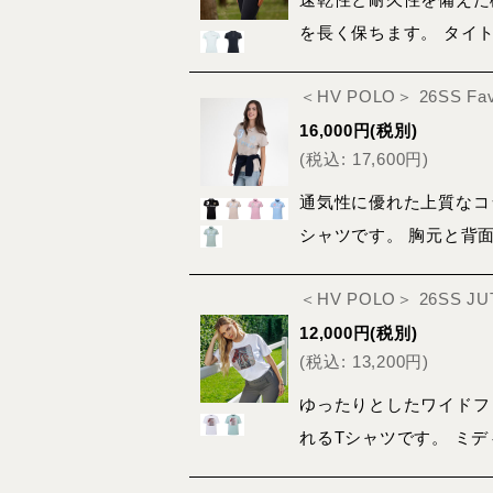
を長く保ちます。 タイ
＜HV POLO＞ 26SS 
16,000
円
(税別)
(
税込
:
17,600
円
)
通気性に優れた上質なコ
シャツです。 胸元と背
＜HV POLO＞ 26SS 
12,000
円
(税別)
(
税込
:
13,200
円
)
ゆったりとしたワイドフ
れるTシャツです。 ミ