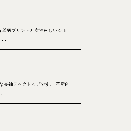
かな総柄プリントと女性らしいシル
ー…
な長袖テックトップです。 革新的
と、…