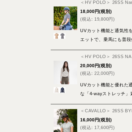
＜HV POLO＞ 26SS 
18,000
円
(税別)
(
税込
:
19,800
円
)
UVカット機能と通気性
エットで、乗馬にも普段
＜HV POLO＞ 26SS 
20,000
円
(税別)
(
税込
:
22,000
円
)
UVカット機能と優れた
な「4-wayストレッ
＜CAVALLO＞ 26SS BY
16,000
円
(税別)
(
税込
:
17,600
円
)