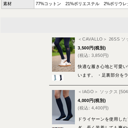
素材
77%コットン 21%ポリエステル 2%ポリウレ
＜CAVALLO＞ 26SS
3,500
円
(税別)
(
税込
:
3,850
円
)
快適な履き心地と可愛い
います。 ・足裏部分を
＜IAGO＞ ソックス
[
50
4,000
円
(税別)
(
税込
:
4,400
円
)
ドライヤーンを使用した
ぎ、長く装着しても爽や