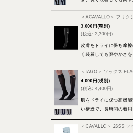
＜ACAVALLO＞ フリ
3,000
円
(税別)
(
税込
:
3,300
円
)
皮膚をドライに保ち摩擦
く装着しても爽やかさを
＜IAGO＞ ソックス F
4,000
円
(税別)
(
税込
:
4,400
円
)
肌をドライに保つ高機能
い構造で、長時間の着用
＜CAVALLO＞ 26SS 