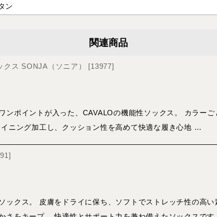
タン
関連商品
 ソックス SONJA（ソニア）
[
13977
]
ワンポイントが入った、CAVALOの機能性ソックス。 カラー
ライニング加工し、クッション性を高めて快適な履き心地 …
491
]
ソックス。 皮膚をドライに保ち、ソフトでストレッチ性の高い
かさをキープ。 快適性とサポート力を兼ね備えたソックスです