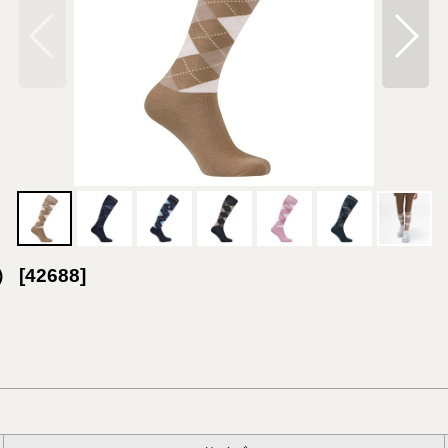
ル）
[
42688
]