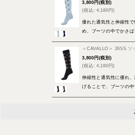
3,800
円
(税別)
(
税込
:
4,180
円
)
優れた通気性と伸縮性で
め、ブーツの中でかさば
＜CAVALLO＞ 26SS
3,800
円
(税別)
(
税込
:
4,180
円
)
伸縮性と通気性に優れ、
げることで、ブーツの中