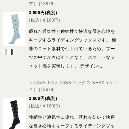
ア）
[
13976
]
3,800
円
(税別)
(
税込
:
4,180
円
)
優れた通気性と伸縮性で快適な履き心地を
キープするライディングソックスです。 極
薄のニット素材で仕上げているため、ブー
ツの中でかさばることなく、スマートなフ
ィット感を実現します。 デザインに…
＜CAVALLO＞ 26SS ソックス SHAY（シェ
イ）
[
13978
]
3,800
円
(税別)
(
税込
:
4,180
円
)
伸縮性と通気性に優れ、蒸れを防いで快適
な履き心地をキープするライディングソッ