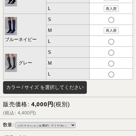
L
再入荷
S
M
再入荷
ブルーネイビー
L
S
グレー
M
L
カラー
/
サイズ
を選択してください
販売価格
:
4,000
円
(税別)
(
税込
:
4,400
円
)
数量
: