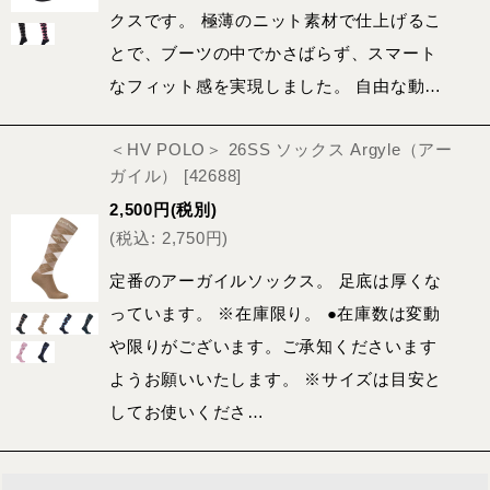
クスです。 極薄のニット素材で仕上げるこ
とで、ブーツの中でかさばらず、スマート
なフィット感を実現しました。 自由な動…
＜HV POLO＞ 26SS ソックス Argyle（アー
ガイル）
[
42688
]
2,500
円
(税別)
(
税込
:
2,750
円
)
定番のアーガイルソックス。 足底は厚くな
っています。 ※在庫限り。 ●在庫数は変動
や限りがございます。ご承知くださいます
ようお願いいたします。 ※サイズは目安と
してお使いくださ…