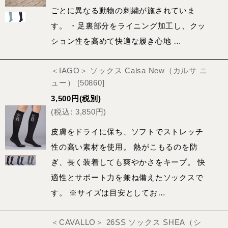
ごとに異なる動物の刺繍が施されていま
す。 ・足裏部分をライニング加工し、クッ
ション性を高めて快適な履き心地 …
＜IAGO＞ ソックス Calsa New（カルサ ニ
ュー）
[
50860
]
3,500
円
(税別)
(
税込
:
3,850
円
)
皮膚をドライに保ち、ソフトでストレッチ
性の高い素材を使用。 熱がこもるのを防
ぎ、長く装着しても爽やかさをキープ。 快
適性とサポート力を兼ね備えたソックスで
す。 ※サイズは目安としてお…
＜CAVALLO＞ 26SS ソックス SHEA（シ