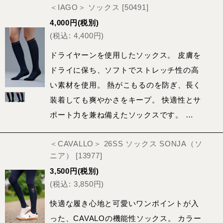
＜IAGO＞ ソックス
[
50491
]
4,000
円
(税別)
(
税込
:
4,400
円
)
ドライヤーンを使用したソックス。 皮膚を
ドライに保ち、ソフトでストレッチ性の高
い素材を使用。 熱がこもるのを防ぎ、長く
装着しても爽やかさをキープ。 快適性とサ
ポート力を兼ね備えたソックスです。 …
＜CAVALLO＞ 26SS ソックス SONJA（ソ
ニア）
[
13977
]
3,500
円
(税別)
(
税込
:
3,850
円
)
快適な履き心地と可愛いワンポイントが入
った、CAVALOの機能性ソックス。 カラー