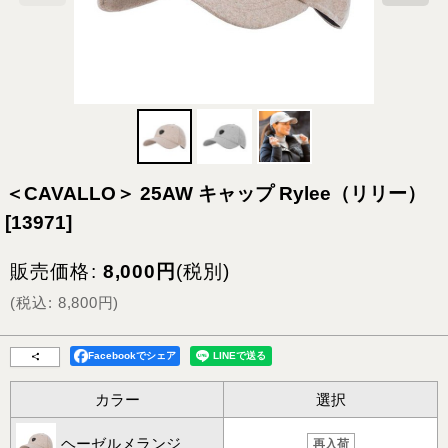
＜CAVALLO＞ 25AW キャップ Rylee（リリー）
[
13971
]
販売価格
:
8,000
円
(税別)
(
税込
:
8,800
円
)
Facebookでシェア
カラー
選択
ヘーゼルメランジ
再入荷