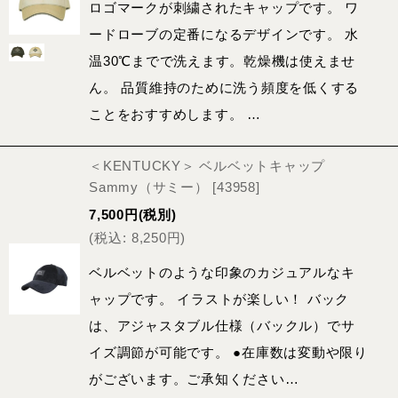
ロゴマークが刺繍されたキャップです。 ワ
ードローブの定番になるデザインです。 水
温30℃までで洗えます。乾燥機は使えませ
ん。 品質維持のために洗う頻度を低くする
ことをおすすめします。 …
＜KENTUCKY＞ ベルベットキャップ
Sammy（サミー）
[
43958
]
7,500
円
(税別)
(
税込
:
8,250
円
)
ベルベットのような印象のカジュアルなキ
ャップです。 イラストが楽しい！ バック
は、アジャスタブル仕様（バックル）でサ
イズ調節が可能です。 ●在庫数は変動や限り
がございます。ご承知ください…