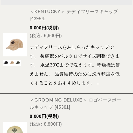
＜KENTUCKY＞ テディフリースキャップ
[
43954
]
6,000
円
(税別)
(
税込
:
6,600
円
)
テディフリースをあしらったキャップで
す。 後頭部のベルクロでサイズ調整できま
す。 水温30℃までで洗えます。乾燥機は使
えません。 品質維持のために洗う頻度を低
くすることをおすすめします。 …
＜GROOMING DELUXE＞ ロゴベースボー
ルキャップ
[
45381
]
8,000
円
(税別)
(
税込
:
8,800
円
)