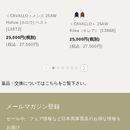
＜CAVALLO＞メンズ 25AW
Hollow (ホロウ) ベスト
＜CAVALLO＞ 25AW
[
13872
]
[
13868
]
Kilea（キレア）
25,000
円
(税別)
25,000
円
(税別)
(
税込
:
27,500
円
)
(
税込
:
27,500
円
)
返品・交換については
こちら
をご覧下さい。
メールマガジン登録
セールや、フェア情報など日本馬事普及のお得な情報を
お届け