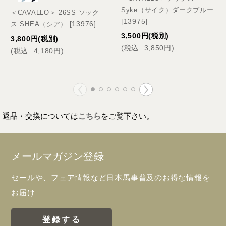
Syke（サイク）ダークブルー
＜CAVALLO＞ 26SS ソック
[
13975
]
[
13976
]
ス SHEA（シア）
3,500
円
(税別)
3,800
円
(税別)
(
税込
:
3,850
円
)
(
税込
:
4,180
円
)
返品・交換については
こちら
をご覧下さい。
メールマガジン登録
セールや、フェア情報など日本馬事普及のお得な情報を
お届け
登録する