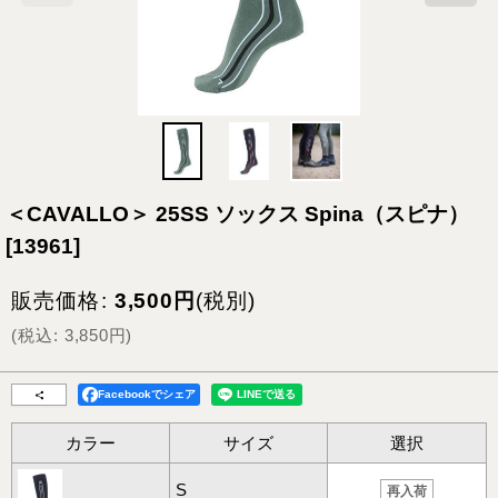
＜CAVALLO＞ 25SS ソックス Spina（スピナ）
[
13961
]
販売価格
:
3,500
円
(税別)
(
税込
:
3,850
円
)
Facebookでシェア
カラー
サイズ
選択
S
再入荷