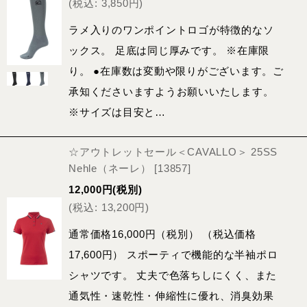
(
税込
:
3,850
円
)
ラメ入りのワンポイントロゴが特徴的なソ
ックス。 足底は同じ厚みです。 ※在庫限
り。 ●在庫数は変動や限りがございます。ご
承知くださいますようお願いいたします。
※サイズは目安と…
☆アウトレットセール＜CAVALLO＞ 25SS
Nehle（ネーレ）
[
13857
]
12,000
円
(税別)
(
税込
:
13,200
円
)
通常価格16,000円（税別） （税込価格
17,600円） スポーティで機能的な半袖ポロ
シャツです。 丈夫で色落ちしにくく、また
通気性・速乾性・伸縮性に優れ、消臭効果