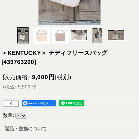
＜KENTUCKY＞ テディフリースバッグ
[
439763200
]
販売価格
:
9,000
円
(税別)
(
税込
:
9,900
円
)
Facebookでシェア
数量
:
返品・交換について