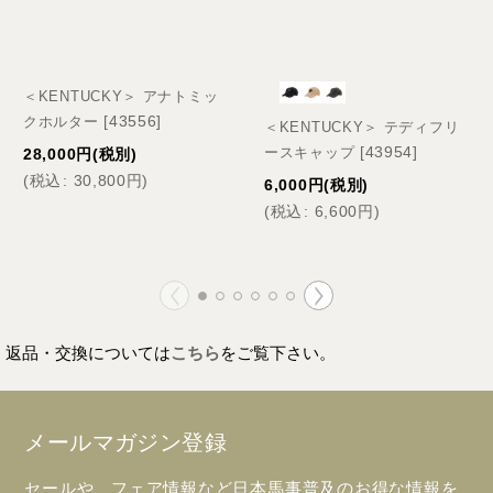
＜KENTUCKY＞ アナトミッ
[
43556
]
クホルター
＜KENTUCKY＞ テディフリ
[
43954
]
ースキャップ
28,000
円
(税別)
(
税込
:
30,800
円
)
6,000
円
(税別)
(
税込
:
6,600
円
)
返品・交換については
こちら
をご覧下さい。
メールマガジン登録
セールや、フェア情報など日本馬事普及のお得な情報を