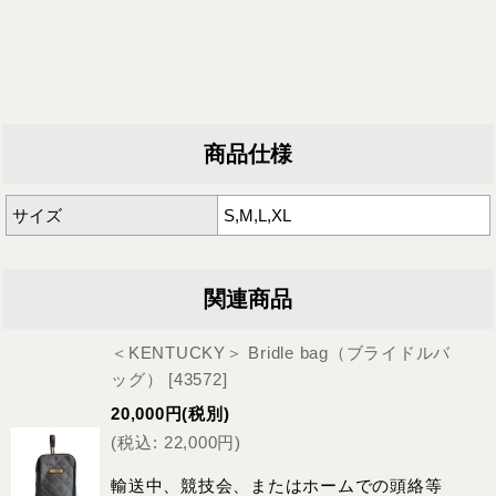
商品仕様
サイズ
S,M,L,XL
関連商品
＜KENTUCKY＞ Bridle bag（ブライドルバ
ッグ）
[
43572
]
20,000
円
(税別)
(
税込
:
22,000
円
)
輸送中、競技会、またはホームでの頭絡等