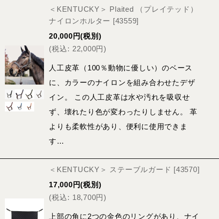
＜KENTUCKY＞ Plaited （プレイテッド）
ナイロンホルター
[
43559
]
20,000
円
(税別)
(
税込
:
22,000
円
)
人工皮革（100％動物に優しい）のベース
に、カラーのナイロンを組み合わせたデザ
イン。 この人工皮革は水や汚れを吸収せ
ず、壊れたり色が変わったりしません。 革
よりも柔軟性があり、便利に使用できま
す…
＜KENTUCKY＞ ステーブルガード
[
43570
]
17,000
円
(税別)
(
税込
:
18,700
円
)
上部の角に2つの金色のリングがあり、ナイ