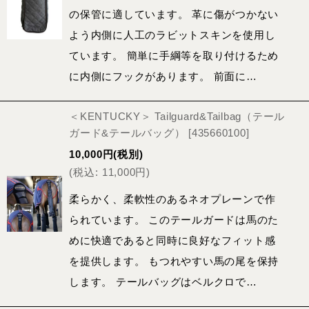
の保管に適しています。 革に傷がつかない
よう内側に人工のラビットスキンを使用し
ています。 簡単に手綱等を取り付けるため
に内側にフックがあります。 前面に…
＜KENTUCKY＞ Tailguard&Tailbag（テール
ガード&テールバッグ）
[
435660100
]
10,000
円
(税別)
(
税込
:
11,000
円
)
柔らかく、柔軟性のあるネオプレーンで作
られています。 このテールガードは馬のた
めに快適であると同時に良好なフィット感
を提供します。 もつれやすい馬の尾を保持
します。 テールバッグはベルクロで…