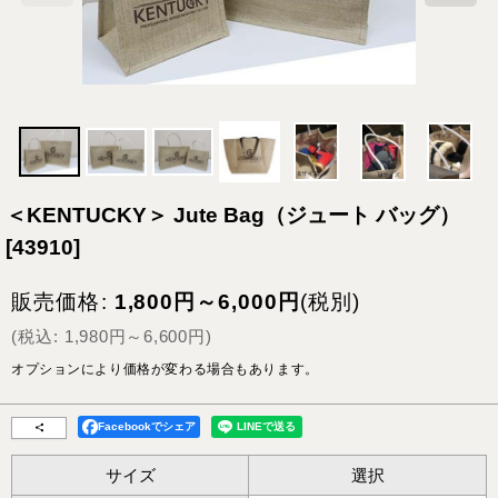
＜KENTUCKY＞ Jute Bag（ジュート バッグ）
[
43910
]
販売価格
:
1,800
円
～6,000
円
(税別)
(
税込
:
1,980
円
～6,600
円
)
オプションにより価格が変わる場合もあります。
Facebookでシェア
サイズ
選択