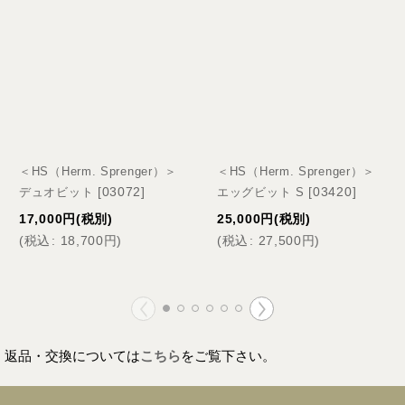
＜HS（Herm. Sprenger）＞
＜HS（Herm. Sprenger）＞
[
03072
]
[
03420
]
デュオビット
エッグビット S
17,000
円
(税別)
25,000
円
(税別)
(
税込
:
18,700
円
)
(
税込
:
27,500
円
)
返品・交換については
こちら
をご覧下さい。