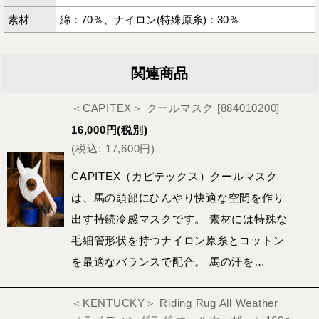
素材
綿：70％、ナイロン(特殊原糸)：30％
関連商品
＜CAPITEX＞ クールマスク
[
884010200
]
16,000
円
(税別)
(
税込
:
17,600
円
)
CAPITEX（カピテックス）クールマスク
は、馬の頭部にひんやり快適な空間を作り
出す持続冷感マスクです。 素材には特殊な
毛細管形状を持つナイロン原糸とコットン
を最適なバランスで配合。 馬の汗を…
＜KENTUCKY＞ Riding Rug All Weather