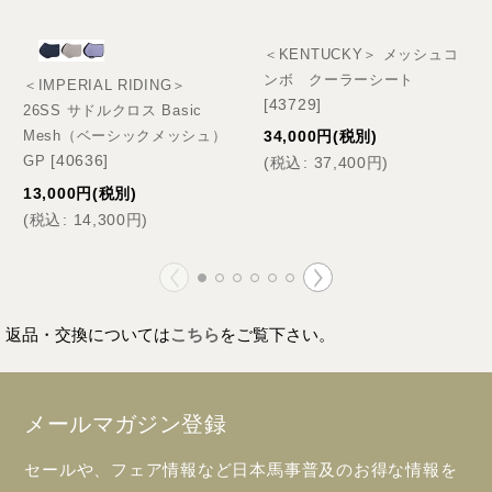
＜KENTUCKY＞ メッシュコ
ンボ クーラーシート
＜IMPERIAL RIDING＞
[
43729
]
26SS サドルクロス Basic
34,000
円
(税別)
Mesh（ベーシックメッシュ）
[
40636
]
GP
(
税込
:
37,400
円
)
13,000
円
(税別)
(
税込
:
14,300
円
)
返品・交換については
こちら
をご覧下さい。
メールマガジン登録
セールや、フェア情報など日本馬事普及のお得な情報を