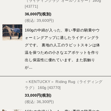
（ライディングラグ オールウェザー）160g
[
43771
]
36,000
円
(税別)
(
税込
:
39,600
円
)
160gの中綿が入った、寒い季節の騎乗やウ
ォーミングアップに適したライディングラ
グです。 裏地の人工のラビットスキンは体
温を保つための小さなエアポケットを作り
出し保温性に優れています。また肌触り
が…
＜KENTUCKY＞ Riding Rug（ライディング
ラグ） 160g
[
43770
]
33,000
円
(税別)
(
税込
:
36,300
円
)