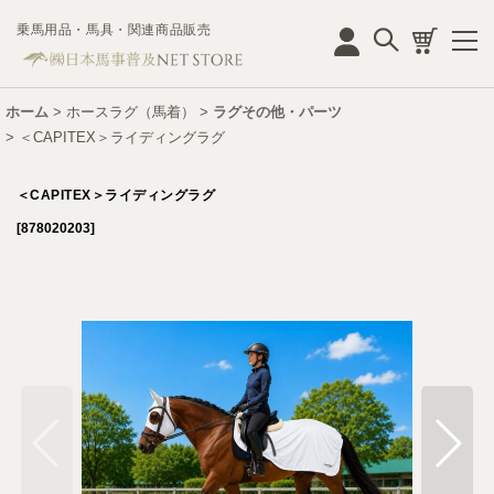
乗馬用品・馬具・関連商品販売
ログイン
ホーム
>
ホースラグ（馬着）
>
ラグその他・パーツ
>
＜CAPITEX＞ライディングラグ
＜CAPITEX＞ライディングラグ
[
878020203
]