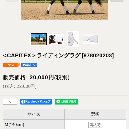
＜CAPITEX＞ライディングラグ
[
878020203
]
販売価格
:
20,000
円
(税別)
(
税込
:
22,000
円
)
Facebookでシェア
サイズ
選択
M(140cm)
再入荷