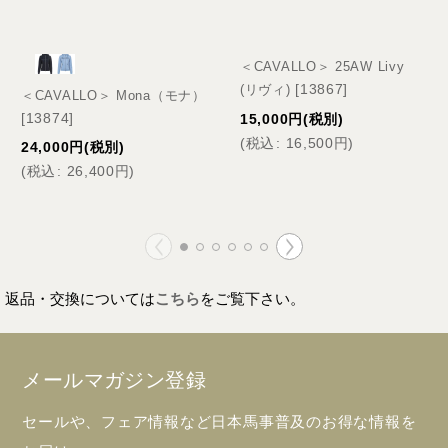
＜CAVALLO＞ 25AW Livy
[
13867
]
(リヴィ)
＜CAVALLO＞ Mona（モナ）
[
13874
]
15,000
円
(税別)
(
税込
:
16,500
円
)
24,000
円
(税別)
(
税込
:
26,400
円
)
返品・交換については
こちら
をご覧下さい。
メールマガジン登録
セールや、フェア情報など日本馬事普及のお得な情報を