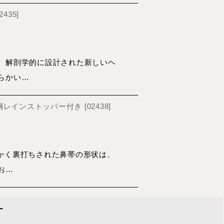
2435
]
、解剖学的に設計された新しいヘ
らかい…
プ布手綱レインストッパー付き
[
02438
]
かく裏打ちされた鼻帯の形状は、
お…
す