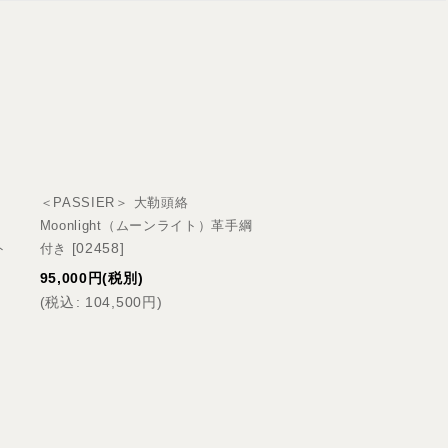
＜PASSIER＞ 大勒頭絡
＜PASSIER＞ 水勒頭絡
Moonlight（ムーンライト）革手綱
Harmony（ハーモニー
[
02458
]
[
024
ト
付き
インストッパー付き
95,000
円
(税別)
130,000
円
(税別)
(
税込
:
104,500
円
)
(
税込
:
143,000
円
)