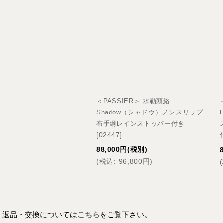
＜PASSIER＞ 水勒頭絡
Shadow（シャドウ）ノンスリップ
布手綱レインストッパー付き
[
02447
]
88,000
円
(税別)
(
税込
:
96,800
円
)
(
返品・交換については
こちら
をご覧下さい。