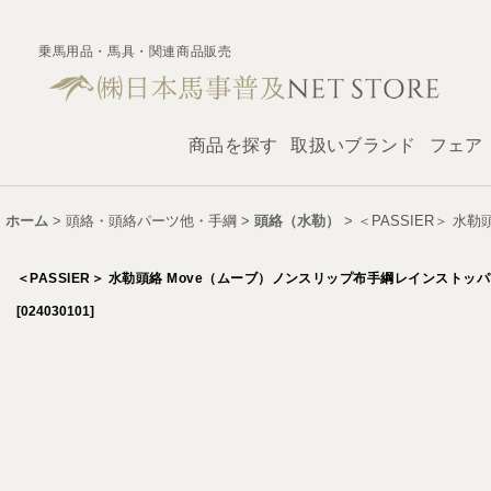
乗馬用品・馬具・関連商品販売
商品を探す
取扱いブランド
フェア
ホーム
>
頭絡・頭絡パーツ他・手綱
>
頭絡（水勒）
>
＜PASSIER＞ 
＜PASSIER＞ 水勒頭絡 Move（ムーブ）ノンスリップ布手綱レインストッ
[
024030101
]