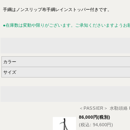
手綱はノンスリップ布手綱レインストッパー付きです。
●在庫数は変動や限りがございます。ご承知くださいますようお
カラー
サイズ
＜PASSIER＞ 水勒頭
86,000
円
(税別)
(
税込
:
94,600
円
)