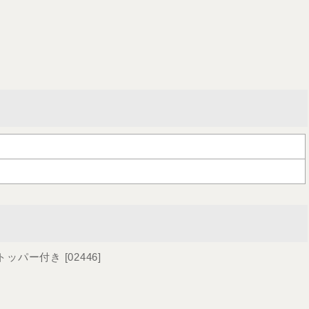
ストッパー付き
[
02446
]