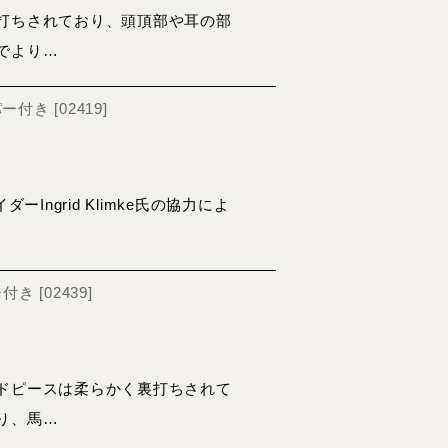
打ちされており、頭頂部や耳の部
でより…
パー付き
[
02419
]
Ingrid Klimke氏の協力によ
ー付き
[
02439
]
ドピースは柔らかく裏打ちされて
り、馬…