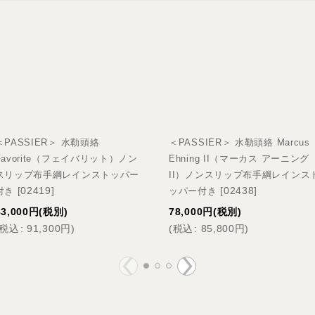
＜PASSIER＞ 水勒頭絡
＜PASSIER＞ 水勒頭絡 Marcus
Favorite（フェイバリット）ノン
Ehning II（マーカス アーニング
スリップ布手綱レインストッパー
II）ノンスリップ布手綱レインス
[
02419
]
[
02438
]
付き
ッパー付き
83,000
円
(税別)
78,000
円
(税別)
税込
:
91,300
円
)
(
税込
:
85,800
円
)