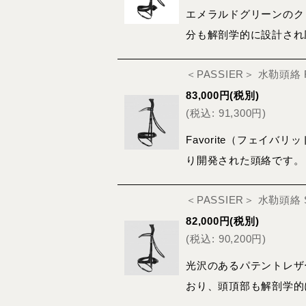
エメラルドグリーンのク
分も解剖学的に設計され
＜PASSIER＞ 水勒頭
83,000
円
(税別)
(
税込
:
91,300
円
)
Favorite（フェイバリ
り開発された頭絡です。
＜PASSIER＞ 水勒頭
82,000
円
(税別)
(
税込
:
90,200
円
)
光沢のあるパテントレザ
おり、頭頂部も解剖学的