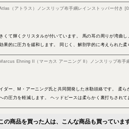
絡 Atlas（アトラス）ノンスリップ布手綱レインストッパー付き
[
0
きくて輝くクリスタルが付いています。 馬の耳の周りが湾曲し
効果的に圧力を緩和します。 同じく、解剖学的に考えられた柔
 Marcus Ehning II（マーカス アーニング II）ノンスリッ
イダー、M・アーニング氏と共同開発した水勒頭絡です。 柔ら
への圧力を軽減します。 ヘッドピースは柔らかく裏打ちされて
この商品を買った人は、こんな商品も買っていま