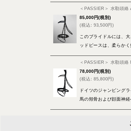
＜PASSIER＞ 水勒頭
85,000
円
(税別)
(
税込
:
93,500
円
)
このブライドルには、大
ッドピースは、柔らかく
＜PASSIER＞ 水勒頭絡
78,000
円
(税別)
(
税込
:
85,800
円
)
ドイツのジャンピングラ
馬の頬骨および顔面神経