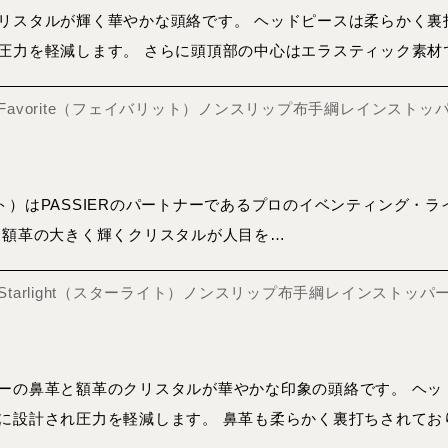
リスタルが輝く華やかな頭絡です。 ヘッドピースは柔らかく裏
圧力を軽減します。 さらに頭頂部の中心はエラスティック素材
絡 Favorite（フェイバリット）ノンスリップ布手綱レインストッ
ット）はPASSIERのパートナーであるプロのイベンティング・ライダー
 額革の大きく輝くクリスタルが人目を…
絡 Starlight（スターライト）ノンスリップ布手綱レインストッパ
ーの鼻革と額革のクリスタルが華やかな印象の頭絡です。 ヘッ
に設計され圧力を軽減します。 鼻革も柔らかく裏打ちされてお