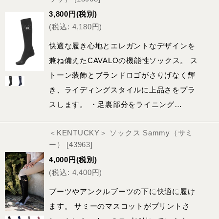
3,800
円
(税別)
(
税込
:
4,180
円
)
快適な履き心地とエレガントなデザインを
兼ね備えたCAVALOの機能性ソックス。 ス
トーン装飾とブランドロゴがさりげなく輝
き、ライディングスタイルに上品さをプラ
スします。 ・足裏部分をライニング…
＜KENTUCKY＞ ソックス Sammy（サミ
ー）
[
43963
]
4,000
円
(税別)
(
税込
:
4,400
円
)
ブーツやアンクルブーツの下に快適に履け
ます。 サミーのマスコットがプリントさ