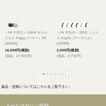
＜HV POLO＞ 25AW サドル
＜HV POLO＞ 26SS ソック
クロス Peggy（ペギー）DR
ス Argyle（アーガイル）
[
42564
]
[
42688
]
16,000
円
(税別)
2,500
円
(税別)
(
税込
:
17,600
円
)
(
税込
:
2,750
円
)
返品・交換については
こちら
をご覧下さい。
メールマガジン登録