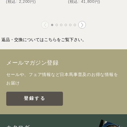
(
税込
:
2,200
円
)
(
税込
:
41,800
円
)
返品・交換については
こちら
をご覧下さい。
メールマガジン登録
セールや、フェア情報など日本馬事普及のお得な情報を
お届け
登録する