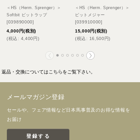
＜HS（Herm. Sprenger）＞
＜HS（Herm. Sprenger）＞
Softbit ビットラップ
ビットメジャー
[
039890000
]
[
039910000
]
4,000
円
(税別)
15,000
円
(税別)
(
税込
:
4,400
円
)
(
税込
:
16,500
円
)
返品・交換については
こちら
をご覧下さい。
メールマガジン登録
セールや、フェア情報など日本馬事普及のお得な情報を
お届け
登録する