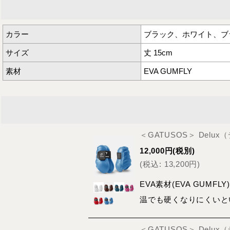
カラー
ブラック、ホワイト、ブ
サイズ
丈 15cm
素材
EVA GUMFLY
＜GATUSOS＞ Del
12,000
円
(税別)
(
税込
:
13,200
円
)
EVA素材(EVA GU
温でも硬くなりにくいと
＜GATUSOS＞ Del