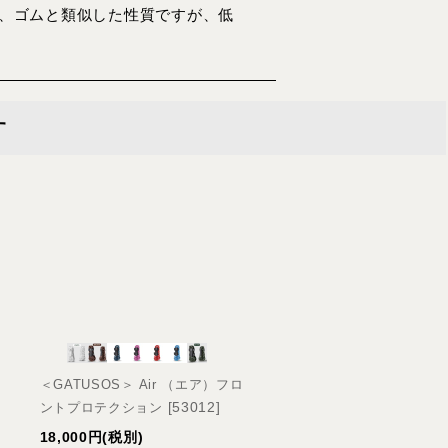
持ち、ゴムと類似した性質ですが、低
す
＜GATUSOS＞ Air （
ットロックプロテクショ
＜GATUSOS＞ Air （エア）フロ
[
53017
]
ック
[
53012
]
ョ
ントプロテクション
15,000
円
(税別)
18,000
円
(税別)